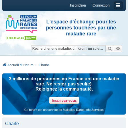
Inscription
Connexion
L'espace d'échange pour les
personnes touchées par une
maladie rare
Reche
Re
Accueil du forum
Charte
3 millions de personnes en France ont une maladie
rare. Ne restez pas seul(e).
Rejoignez la communauté.
Inscrivez-vous
Ce forum est un service de Maladies Rares Info Services
Charte