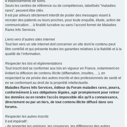
d’établissements de soins.
Seuls les centres de référence ou de compétences, labellisés "maladies
rares", peuvent être cités.
Il est par ailleurs strictement interdit de poster des messages visant à
recruter des patients ou leurs proches, pour toute enquête, étude, action de
communication… à finalité lucrative ou sans l’accord formel de Maladies
Rares Info Services.
Liens vers d’autres sites internet
Tout lien vers un site internet doit concerner un site dont le contenu peut
être contrôlé et qui présente toutes les garanties relatives à la fiabilité et à la
qualité de l’information.
Respecter les lois et réglementations
Tout inscrit doit se conformer aux lois en vigueur en France, notamment en
évitant la diffusion de contenu illicite (diffamation, insultes, …), en
respectant la vie privée des autres inscrits et des professionnels de santé et
en se conformant au droit de la propriété intellectuelle.
Maladies Rares Info Services, éditeur du Forum maladies rares, pourra,
conformément à ses obligations légales, agir promptement pour retirer
les données ou en rendre l’accès impossible dès qu’il a connaissance,
directement ou par un tiers, de tout contenu illicite diffusé dans ses
forums.
Respecter les autres inscrits
Il est impératif :
- de respecter les opinions, les croyances, les différences des autres