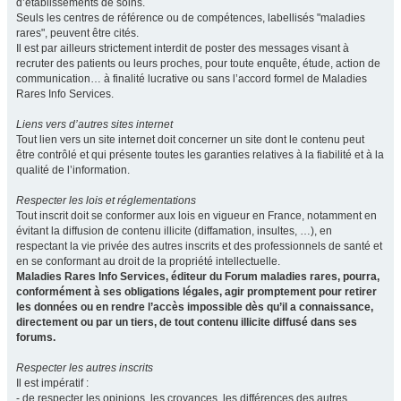
d’établissements de soins.
Seuls les centres de référence ou de compétences, labellisés "maladies
rares", peuvent être cités.
Il est par ailleurs strictement interdit de poster des messages visant à
recruter des patients ou leurs proches, pour toute enquête, étude, action de
communication… à finalité lucrative ou sans l’accord formel de Maladies
Rares Info Services.
Liens vers d’autres sites internet
Tout lien vers un site internet doit concerner un site dont le contenu peut
être contrôlé et qui présente toutes les garanties relatives à la fiabilité et à la
qualité de l’information.
Respecter les lois et réglementations
Tout inscrit doit se conformer aux lois en vigueur en France, notamment en
évitant la diffusion de contenu illicite (diffamation, insultes, …), en
respectant la vie privée des autres inscrits et des professionnels de santé et
en se conformant au droit de la propriété intellectuelle.
Maladies Rares Info Services, éditeur du Forum maladies rares, pourra,
conformément à ses obligations légales, agir promptement pour retirer
les données ou en rendre l’accès impossible dès qu’il a connaissance,
directement ou par un tiers, de tout contenu illicite diffusé dans ses
forums.
Respecter les autres inscrits
Il est impératif :
- de respecter les opinions, les croyances, les différences des autres