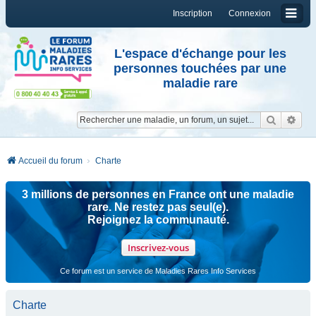
Inscription
Connexion
L'espace d'échange pour les
personnes touchées par une
maladie rare
Reche
Re
Accueil du forum
Charte
3 millions de personnes en France ont une maladie
rare. Ne restez pas seul(e).
Rejoignez la communauté.
Inscrivez-vous
Ce forum est un service de Maladies Rares Info Services
Charte