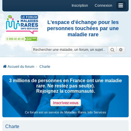
Inscription
Connexion
L'espace d'échange pour les
personnes touchées par une
maladie rare
Reche
Re
Accueil du forum
Charte
3 millions de personnes en France ont une maladie
rare. Ne restez pas seul(e).
Rejoignez la communauté.
Inscrivez-vous
Ce forum est un service de Maladies Rares Info Services
Charte