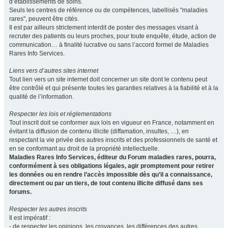
d’établissements de soins.
Seuls les centres de référence ou de compétences, labellisés "maladies
rares", peuvent être cités.
Il est par ailleurs strictement interdit de poster des messages visant à
recruter des patients ou leurs proches, pour toute enquête, étude, action de
communication… à finalité lucrative ou sans l’accord formel de Maladies
Rares Info Services.
Liens vers d’autres sites internet
Tout lien vers un site internet doit concerner un site dont le contenu peut
être contrôlé et qui présente toutes les garanties relatives à la fiabilité et à la
qualité de l’information.
Respecter les lois et réglementations
Tout inscrit doit se conformer aux lois en vigueur en France, notamment en
évitant la diffusion de contenu illicite (diffamation, insultes, …), en
respectant la vie privée des autres inscrits et des professionnels de santé et
en se conformant au droit de la propriété intellectuelle.
Maladies Rares Info Services, éditeur du Forum maladies rares, pourra,
conformément à ses obligations légales, agir promptement pour retirer
les données ou en rendre l’accès impossible dès qu’il a connaissance,
directement ou par un tiers, de tout contenu illicite diffusé dans ses
forums.
Respecter les autres inscrits
Il est impératif :
- de respecter les opinions, les croyances, les différences des autres