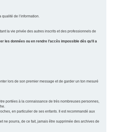
a qualité de l’information.
tant la vie privée des autres inscrits et des professionnels de
er les données ou en rendre l’accès impossible dès qu’il a
ésenter lors de son premier message et de garder un ton mesuré
t être portées à la connaissance de très nombreuses personnes,
che.
proches, en particulier de ses enfants. Il est recommandé aux
 et ne pourra, de ce fait, jamais être supprimée des archives de