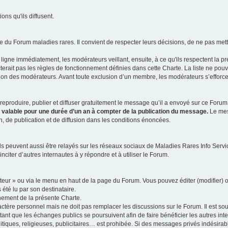
ns qu'ils diffusent.
 du Forum maladies rares. Il convient de respecter leurs décisions, de ne pas mettr
ligne immédiatement, les modérateurs veillant, ensuite, à ce qu'ils respectent la p
rait pas les règles de fonctionnement définies dans cette Charte. La liste ne pou
tion des modérateurs. Avant toute exclusion d’un membre, les modérateurs s’efforcen
eproduire, publier et diffuser gratuitement le message qu’il a envoyé sur ce Forum, 
t valable pour une durée d’un an à compter de la publication du message.
Le mess
n, de publication et de diffusion dans les conditions énoncées.
 peuvent aussi être relayés sur les réseaux sociaux de Maladies Rares Info Service
inciter d’autres internautes à y répondre et à utiliser le Forum.
ateur » ou via le menu en haut de la page du Forum. Vous pouvez éditer (modifier) o
 été lu par son destinataire.
nement de la présente Charte.
ère personnel mais ne doit pas remplacer les discussions sur le Forum. Il est souh
ant que les échanges publics se poursuivent afin de faire bénéficier les autres int
itiques, religieuses, publicitaires… est prohibée. Si des messages privés indésirabl