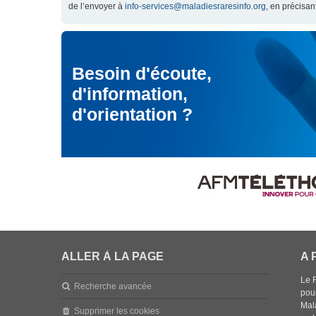
de l’envoyer à
info-services@maladiesraresinfo.org
, en précisan
Besoin d'écoute,
d'information,
d'orientation ?
ALLER À LA PAGE
A 
Le 
Recherche avancée
pou
Mala
Supprimer les cookies