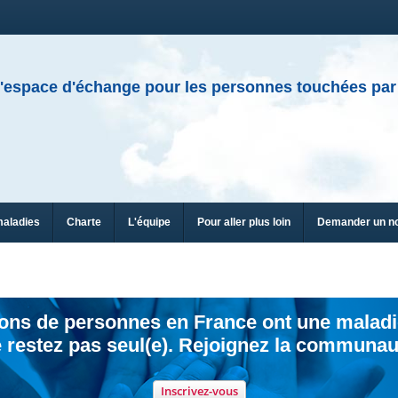
'espace d'échange pour les personnes touchées par
maladies
Charte
L'équipe
Pour aller plus loin
Demander un n
ions de personnes en France ont une maladi
 restez pas seul(e). Rejoignez la communau
Inscrivez-vous