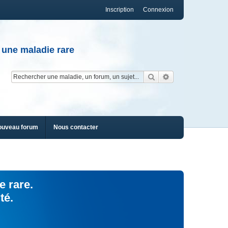
Inscription
Connexion
 une maladie rare
Rechercher
Recherche av
ouveau forum
Nous contacter
e rare.
té.