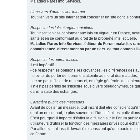
Maladies Rares Info Services.
Liens vers d’autres sites internet
Tout lien vers un site internet doit concerner un site dont le conten
Respecter les lois et réglementations
Tout inscrit doit se conformer aux lois en vigueur en France, notam
santé et en se conformant au droit de la propriété intellectuelle.
Maladies Rares Info Services, éditeur du Forum maladies rare
connaissance, directement ou par un tiers, de tout contenu ill
Respecter les autres inscrits
Il est impératif :
- de respecter les opinions, les croyances, les différences des aut
- d’éviter de porter délibérément atteinte au moral des malades,
- de ne pas diffuser de rumeurs et, en règle générale, de conten
Il n’est pas permis de s’inscrire sous divers pseudonymes, ce qu
dans la suite des échanges.
Caractère public des messages
Avant de poster un message, tout inscrit doit être conscient qu
dont on ne connaît, le plus souvent, ni l’identité ni les motivati
C’est pourquoi il importe d’éviter la diffusion sur le Forum publ
utilisateurs d’utiliser la fonction des messages privés pour éch
Par ailleurs, tout inscrit devrait être conscient qu’une partie de
ce Forum.