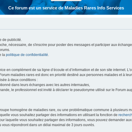
Ce forum est un service de Maladies Rares Info Services
 de publicité.
vanche, nécessaire, de s'inscrire pour poster des messages et participer aux échange
forums.
e la
politique de confidentialité
.
e en complément de sa ligne d’écoute et d’information et de son site internet. L'obj
 Forum maladies rares est donc en priorité destiné aux personnes malades et à leu
isée à deux conditions :
entionné dans leurs échanges avec les autres internautes,
mande, le professionnel est invité à déclarer le pseudonyme utilisé sur le Forum au
 groupe homogène de maladies rare, ou une problématique commune à plusieurs ma
aquelle vous souhaitez partager des informations en utilisant la fonction de
recherc
 pour laquelle vous souhaitez partager des informations, vous pouvez demander au
s vous répondront dans un délai maximal de 3 jours ouvrés.