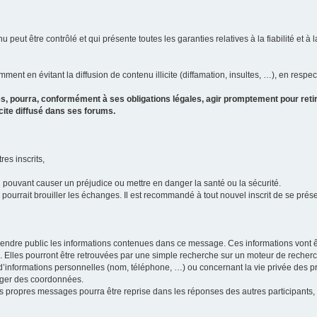
u peut être contrôlé et qui présente toutes les garanties relatives à la fiabilité et à l
ment en évitant la diffusion de contenu illicite (diffamation, insultes, …), en respec
s, pourra, conformément à ses obligations légales, agir promptement pour retir
icite diffusé dans ses forums.
res inscrits,
u pouvant causer un préjudice ou mettre en danger la santé ou la sécurité.
i pourrait brouiller les échanges. Il est recommandé à tout nouvel inscrit de se pr
’il rendre public les informations contenues dans ce message. Ces informations von
ons. Elles pourront être retrouvées par une simple recherche sur un moteur de recher
ic d’informations personnelles (nom, téléphone, …) ou concernant la vie privée des 
anger des coordonnées.
 ses propres messages pourra être reprise dans les réponses des autres participants,