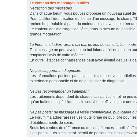
Le contenu des messages publics
Rédaction des messages
Dans chaque forum, vous pouvez proposer un nouveau sujet de di
Pour faciliter l’identification du thème d’un message, le champ "Su
recherche préalable à partir du moteur du site avant de créer un
Le contenu des messages doit être, dans la mesure du possible, br
grande modération.
Le Forum maladies rares n’est pas un lieu de consultation médic
Tout message ne peut avoir qu’un but informatif et ne peut en au
remplacer l’avis de votre médecin.
En outre l’état des connaissances peut avoir évolué depuis la d
Ne pas suggérer un diagnostic
Les informations postées par les patients sont souvent partielles 
expérience personnelle et de ne pas poser de diagnostic.
Ne pas recommander un traitement
Les traitements dépendent de chaque cas particulier et ne peuve
qu’un traitement spécifique est le seul à être efficace pour une m
Ne pas poster de messages à visée commerciale, publicitaire ou
Le Forum maladies rares refuse toute forme de publicité pour 
d’établissements de soins.
Seuls les centres de référence ou de compétences, labellisés "ma
Il est par ailleurs strictement interdit de poster des messages vi