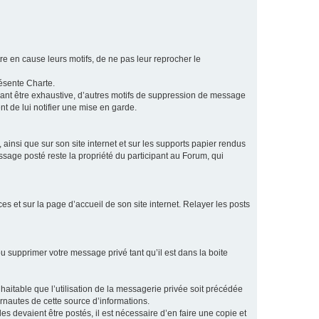
e en cause leurs motifs, de ne pas leur reprocher le
résente Charte.
vant être exhaustive, d’autres motifs de suppression de message
t de lui notifier une mise en garde.
ainsi que sur son site internet et sur les supports papier rendus
age posté reste la propriété du participant au Forum, qui
s et sur la page d’accueil de son site internet. Relayer les posts
u supprimer votre message privé tant qu’il est dans la boite
aitable que l’utilisation de la messagerie privée soit précédée
ernautes de cette source d’informations.
es devaient être postés, il est nécessaire d’en faire une copie et