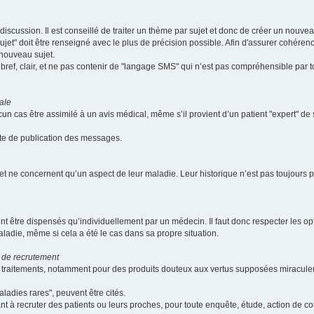
scussion. Il est conseillé de traiter un thème par sujet et donc de créer un nouv
jet" doit être renseigné avec le plus de précision possible. Afin d'assurer cohérence 
 nouveau sujet.
ef, clair, et ne pas contenir de "langage SMS" qui n’est pas compréhensible par tous
ale
cun cas être assimilé à un avis médical, même s’il provient d’un patient "expert" d
ate de publication des messages.
et ne concernent qu’un aspect de leur maladie. Leur historique n’est pas toujours pr
nt être dispensés qu’individuellement par un médecin. Il faut donc respecter les o
aladie, même si cela a été le cas dans sa propre situation.
 de recrutement
les traitements, notamment pour des produits douteux aux vertus supposées mira
ladies rares", peuvent être cités.
sant à recruter des patients ou leurs proches, pour toute enquête, étude, action de 