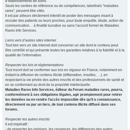
d’établissements de soins.
Seuls les centres de référence ou de compétences, labellisés "maladies
rares", peuvent être cités.
Il est par ailleurs strictement interdit de poster des messages visant à
recruter des patients ou leurs proches, pour toute enquête, étude, action de
communication… à finalité lucrative ou sans l’accord formel de Maladies
Rares Info Services.
Liens vers d’autres sites internet
Tout lien vers un site internet doit concerner un site dont le contenu peut
être contrôlé et qui présente toutes les garanties relatives à la fiabilité et à la
qualité de l’information.
Respecter les lois et réglementations
Tout inscrit doit se conformer aux lois en vigueur en France, notamment en
évitant la diffusion de contenu illicite (diffamation, insultes, …), en
respectant la vie privée des autres inscrits et des professionnels de santé et
en se conformant au droit de la propriété intellectuelle.
Maladies Rares Info Services, éditeur du Forum maladies rares, pourra,
conformément à ses obligations légales, agir promptement pour retirer
les données ou en rendre l’accès impossible dès qu’il a connaissance,
directement ou par un tiers, de tout contenu illicite diffusé dans ses
forums.
Respecter les autres inscrits
Il est impératif :
- de respecter les opinions, les croyances, les différences des autres