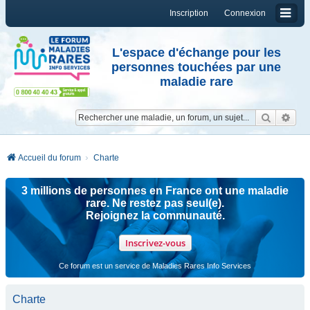
Inscription
Connexion
L'espace d'échange pour les
personnes touchées par une
maladie rare
Reche
Re
Accueil du forum
Charte
3 millions de personnes en France ont une maladie
rare. Ne restez pas seul(e).
Rejoignez la communauté.
Inscrivez-vous
Ce forum est un service de Maladies Rares Info Services
Charte