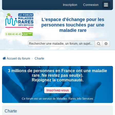
Inscription
Connexion
L'espace d'échange pour les
personnes touchées par une
maladie rare
Reche
Re
Accueil du forum
Charte
3 millions de personnes en France ont une maladie
rare. Ne restez pas seul(e).
Rejoignez la communauté.
Inscrivez-vous
Ce forum est un service de Maladies Rares Info Services
Charte