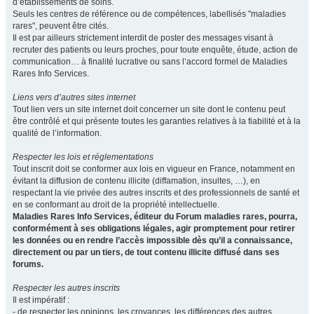
d’établissements de soins.
Seuls les centres de référence ou de compétences, labellisés "maladies
rares", peuvent être cités.
Il est par ailleurs strictement interdit de poster des messages visant à
recruter des patients ou leurs proches, pour toute enquête, étude, action de
communication… à finalité lucrative ou sans l’accord formel de Maladies
Rares Info Services.
Liens vers d’autres sites internet
Tout lien vers un site internet doit concerner un site dont le contenu peut
être contrôlé et qui présente toutes les garanties relatives à la fiabilité et à la
qualité de l’information.
Respecter les lois et réglementations
Tout inscrit doit se conformer aux lois en vigueur en France, notamment en
évitant la diffusion de contenu illicite (diffamation, insultes, …), en
respectant la vie privée des autres inscrits et des professionnels de santé et
en se conformant au droit de la propriété intellectuelle.
Maladies Rares Info Services, éditeur du Forum maladies rares, pourra,
conformément à ses obligations légales, agir promptement pour retirer
les données ou en rendre l’accès impossible dès qu’il a connaissance,
directement ou par un tiers, de tout contenu illicite diffusé dans ses
forums.
Respecter les autres inscrits
Il est impératif :
- de respecter les opinions, les croyances, les différences des autres