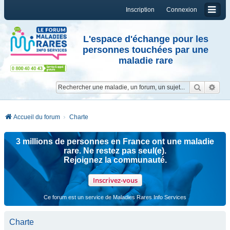
Inscription
Connexion
L'espace d'échange pour les
personnes touchées par une
maladie rare
Reche
Re
Accueil du forum
Charte
3 millions de personnes en France ont une maladie
rare. Ne restez pas seul(e).
Rejoignez la communauté.
Inscrivez-vous
Ce forum est un service de Maladies Rares Info Services
Charte