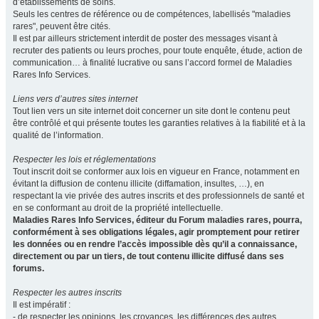
d’établissements de soins.
Seuls les centres de référence ou de compétences, labellisés "maladies
rares", peuvent être cités.
Il est par ailleurs strictement interdit de poster des messages visant à
recruter des patients ou leurs proches, pour toute enquête, étude, action de
communication… à finalité lucrative ou sans l’accord formel de Maladies
Rares Info Services.
Liens vers d’autres sites internet
Tout lien vers un site internet doit concerner un site dont le contenu peut
être contrôlé et qui présente toutes les garanties relatives à la fiabilité et à la
qualité de l’information.
Respecter les lois et réglementations
Tout inscrit doit se conformer aux lois en vigueur en France, notamment en
évitant la diffusion de contenu illicite (diffamation, insultes, …), en
respectant la vie privée des autres inscrits et des professionnels de santé et
en se conformant au droit de la propriété intellectuelle.
Maladies Rares Info Services, éditeur du Forum maladies rares, pourra,
conformément à ses obligations légales, agir promptement pour retirer
les données ou en rendre l’accès impossible dès qu’il a connaissance,
directement ou par un tiers, de tout contenu illicite diffusé dans ses
forums.
Respecter les autres inscrits
Il est impératif :
- de respecter les opinions, les croyances, les différences des autres