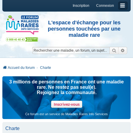
Inscription
Connexion
L'espace d'échange pour les
personnes touchées par une
maladie rare
Reche
Re
Accueil du forum
Charte
3 millions de personnes en France ont une maladie
rare. Ne restez pas seul(e).
Rejoignez la communauté.
Inscrivez-vous
Ce forum est un service de Maladies Rares Info Services
Charte