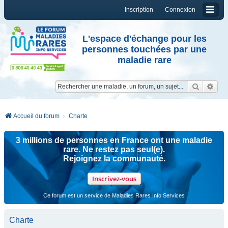
Inscription
Connexion
L'espace d'échange pour les
personnes touchées par une
maladie rare
Reche
Re
Accueil du forum
Charte
3 millions de personnes en France ont une maladie
rare. Ne restez pas seul(e).
Rejoignez la communauté.
Inscrivez-vous
Ce forum est un service de Maladies Rares Info Services
Charte