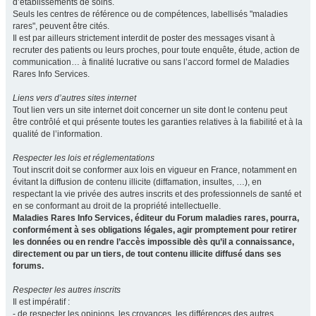
d’établissements de soins.
Seuls les centres de référence ou de compétences, labellisés "maladies
rares", peuvent être cités.
Il est par ailleurs strictement interdit de poster des messages visant à
recruter des patients ou leurs proches, pour toute enquête, étude, action de
communication… à finalité lucrative ou sans l’accord formel de Maladies
Rares Info Services.
Liens vers d’autres sites internet
Tout lien vers un site internet doit concerner un site dont le contenu peut
être contrôlé et qui présente toutes les garanties relatives à la fiabilité et à la
qualité de l’information.
Respecter les lois et réglementations
Tout inscrit doit se conformer aux lois en vigueur en France, notamment en
évitant la diffusion de contenu illicite (diffamation, insultes, …), en
respectant la vie privée des autres inscrits et des professionnels de santé et
en se conformant au droit de la propriété intellectuelle.
Maladies Rares Info Services, éditeur du Forum maladies rares, pourra,
conformément à ses obligations légales, agir promptement pour retirer
les données ou en rendre l’accès impossible dès qu’il a connaissance,
directement ou par un tiers, de tout contenu illicite diffusé dans ses
forums.
Respecter les autres inscrits
Il est impératif :
- de respecter les opinions, les croyances, les différences des autres