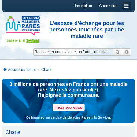
Inscription
Connexion
L'espace d'échange pour les
personnes touchées par une
maladie rare
Reche
Re
Accueil du forum
Charte
3 millions de personnes en France ont une maladie
rare. Ne restez pas seul(e).
Rejoignez la communauté.
Inscrivez-vous
Ce forum est un service de Maladies Rares Info Services
Charte