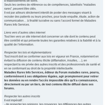
d’établissements de soins.
Seuls les centres de référence ou de compétences, labellisés "maladies
rares", peuvent être cités.
Il est par ailleurs strictement interdit de poster des messages visant à
recruter des patients ou leurs proches, pour toute enquête, étude, action de
communication… à finalité lucrative ou sans l’accord formel de Maladies
Rares Info Services.
Liens vers d’autres sites internet
Tout lien vers un site internet doit concerner un site dont le contenu peut
être contrôlé et qui présente toutes les garanties relatives à la fiabilité et à la
qualité de l’information.
Respecter les lois et réglementations
Tout inscrit doit se conformer aux lois en vigueur en France, notamment en
évitant la diffusion de contenu illicite (diffamation, insultes, …), en
respectant la vie privée des autres inscrits et des professionnels de santé et
en se conformant au droit de la propriété intellectuelle.
Maladies Rares Info Services, éditeur du Forum maladies rares, pourra,
conformément à ses obligations légales, agir promptement pour retirer
les données ou en rendre l’accès impossible dès qu’il a connaissance,
directement ou par un tiers, de tout contenu illicite diffusé dans ses
forums.
Respecter les autres inscrits
Il est impératif :
- de respecter les opinions, les croyances, les différences des autres