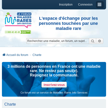
Inscription
Connexion
L'espace d'échange pour les
personnes touchées par une
maladie rare
Reche
Re
Accueil du forum
Charte
3 millions de personnes en France ont une maladie
rare. Ne restez pas seul(e).
Rejoignez la communauté.
Inscrivez-vous
Ce forum est un service de Maladies Rares Info Services
Charte