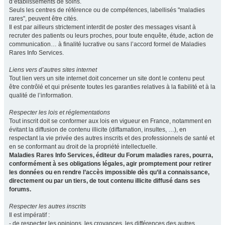
d’établissements de soins.
Seuls les centres de référence ou de compétences, labellisés "maladies
rares", peuvent être cités.
Il est par ailleurs strictement interdit de poster des messages visant à
recruter des patients ou leurs proches, pour toute enquête, étude, action de
communication… à finalité lucrative ou sans l’accord formel de Maladies
Rares Info Services.
Liens vers d’autres sites internet
Tout lien vers un site internet doit concerner un site dont le contenu peut
être contrôlé et qui présente toutes les garanties relatives à la fiabilité et à la
qualité de l’information.
Respecter les lois et réglementations
Tout inscrit doit se conformer aux lois en vigueur en France, notamment en
évitant la diffusion de contenu illicite (diffamation, insultes, …), en
respectant la vie privée des autres inscrits et des professionnels de santé et
en se conformant au droit de la propriété intellectuelle.
Maladies Rares Info Services, éditeur du Forum maladies rares, pourra,
conformément à ses obligations légales, agir promptement pour retirer
les données ou en rendre l’accès impossible dès qu’il a connaissance,
directement ou par un tiers, de tout contenu illicite diffusé dans ses
forums.
Respecter les autres inscrits
Il est impératif :
- de respecter les opinions, les croyances, les différences des autres