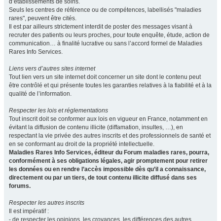
d’établissements de soins.
Seuls les centres de référence ou de compétences, labellisés "maladies
rares", peuvent être cités.
Il est par ailleurs strictement interdit de poster des messages visant à
recruter des patients ou leurs proches, pour toute enquête, étude, action de
communication… à finalité lucrative ou sans l’accord formel de Maladies
Rares Info Services.
Liens vers d’autres sites internet
Tout lien vers un site internet doit concerner un site dont le contenu peut
être contrôlé et qui présente toutes les garanties relatives à la fiabilité et à la
qualité de l’information.
Respecter les lois et réglementations
Tout inscrit doit se conformer aux lois en vigueur en France, notamment en
évitant la diffusion de contenu illicite (diffamation, insultes, …), en
respectant la vie privée des autres inscrits et des professionnels de santé et
en se conformant au droit de la propriété intellectuelle.
Maladies Rares Info Services, éditeur du Forum maladies rares, pourra,
conformément à ses obligations légales, agir promptement pour retirer
les données ou en rendre l’accès impossible dès qu’il a connaissance,
directement ou par un tiers, de tout contenu illicite diffusé dans ses
forums.
Respecter les autres inscrits
Il est impératif :
- de respecter les opinions, les croyances, les différences des autres