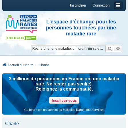
Inscription
Connexion
L'espace d'échange pour les
personnes touchées par une
maladie rare
Reche
Re
Accueil du forum
Charte
3 millions de personnes en France ont une maladie
rare. Ne restez pas seul(e).
Rejoignez la communauté.
Inscrivez-vous
Ce forum est un service de Maladies Rares Info Services
Charte