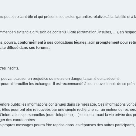
u peut être contrôlé et qui présente toutes les garanties relatives à la fiabilité et à l
ment en évitant la diffusion de contenu illicite (diffamation, insultes, …), en respec
s, pourra, conformément à ses obligations légales, agir promptement pour retir
icite diffusé dans ses forums.
res inscrits,
u pouvant causer un préjudice ou mettre en danger la santé ou la sécurité.
i pourrait brouiller les échanges. Il est recommandé à tout nouvel inscrit de se pr
’il rendre public les informations contenues dans ce message. Ces informations von
ons. Elles pourront être retrouvées par une simple recherche sur un moteur de recher
ic d’informations personnelles (nom, téléphone, …) ou concernant la vie privée des 
anger des coordonnées.
 ses propres messages pourra être reprise dans les réponses des autres participants,