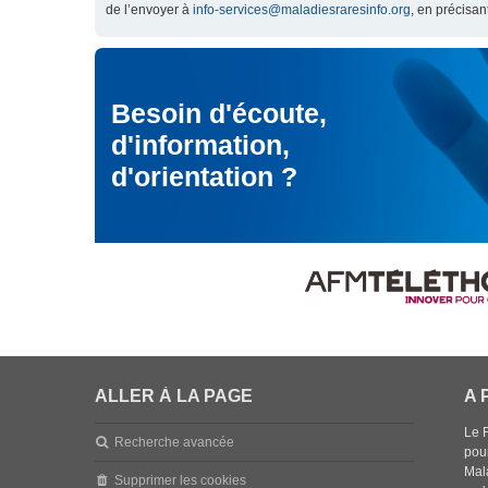
de l’envoyer à
info-services@maladiesraresinfo.org
, en précisan
Besoin d'écoute,
d'information,
d'orientation ?
ALLER À LA PAGE
A 
Le 
Recherche avancée
pou
Mala
Supprimer les cookies