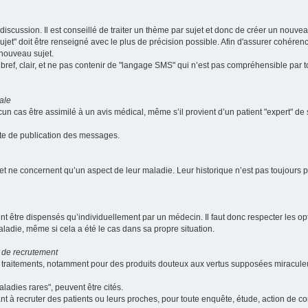
scussion. Il est conseillé de traiter un thème par sujet et donc de créer un nouv
jet" doit être renseigné avec le plus de précision possible. Afin d'assurer cohérence 
 nouveau sujet.
ef, clair, et ne pas contenir de "langage SMS" qui n’est pas compréhensible par tous
ale
cun cas être assimilé à un avis médical, même s’il provient d’un patient "expert" d
ate de publication des messages.
et ne concernent qu’un aspect de leur maladie. Leur historique n’est pas toujours pr
nt être dispensés qu’individuellement par un médecin. Il faut donc respecter les o
aladie, même si cela a été le cas dans sa propre situation.
 de recrutement
les traitements, notamment pour des produits douteux aux vertus supposées mira
ladies rares", peuvent être cités.
sant à recruter des patients ou leurs proches, pour toute enquête, étude, action de 