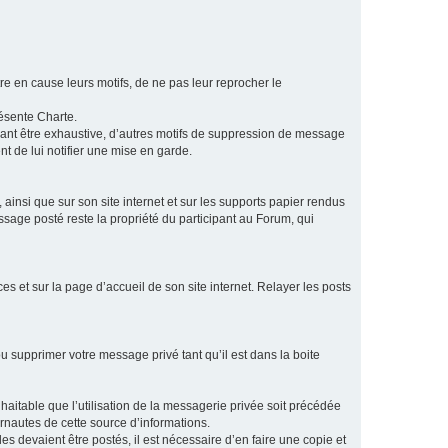
e en cause leurs motifs, de ne pas leur reprocher le
résente Charte.
vant être exhaustive, d’autres motifs de suppression de message
t de lui notifier une mise en garde.
ainsi que sur son site internet et sur les supports papier rendus
age posté reste la propriété du participant au Forum, qui
s et sur la page d’accueil de son site internet. Relayer les posts
u supprimer votre message privé tant qu’il est dans la boite
aitable que l’utilisation de la messagerie privée soit précédée
ernautes de cette source d’informations.
es devaient être postés, il est nécessaire d’en faire une copie et