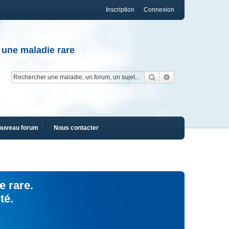
Inscription
Connexion
 une maladie rare
Rechercher
Recherche av
ouveau forum
Nous contacter
e rare.
té.