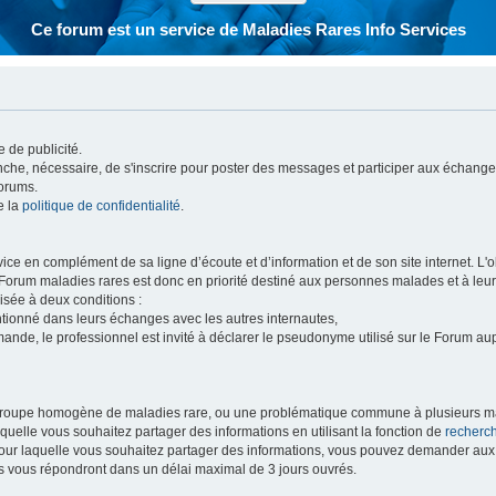
Ce forum est un service de Maladies Rares Info Services
 de publicité.
vanche, nécessaire, de s'inscrire pour poster des messages et participer aux échange
forums.
e la
politique de confidentialité
.
e en complément de sa ligne d’écoute et d’information et de son site internet. L'obj
 Forum maladies rares est donc en priorité destiné aux personnes malades et à leu
isée à deux conditions :
entionné dans leurs échanges avec les autres internautes,
mande, le professionnel est invité à déclarer le pseudonyme utilisé sur le Forum au
 groupe homogène de maladies rare, ou une problématique commune à plusieurs ma
aquelle vous souhaitez partager des informations en utilisant la fonction de
recherc
 pour laquelle vous souhaitez partager des informations, vous pouvez demander au
s vous répondront dans un délai maximal de 3 jours ouvrés.