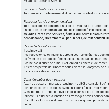
Maladies Rares Info Services.
Liens vers d’autres sites internet
Tout lien vers un site internet doit concerner un site dont le conten
Respecter les lois et réglementations
Tout inscrit doit se conformer aux lois en vigueur en France, notam
santé et en se conformant au droit de la propriété intellectuelle.
Maladies Rares Info Services, éditeur du Forum maladies rare
connaissance, directement ou par un tiers, de tout contenu ill
Respecter les autres inscrits
Il est impératif :
- de respecter les opinions, les croyances, les différences des aut
- d’éviter de porter délibérément atteinte au moral des malades,
- de ne pas diffuser de rumeurs et, en règle générale, de conten
Il n’est pas permis de s’inscrire sous divers pseudonymes, ce qu
dans la suite des échanges.
Caractère public des messages
Avant de poster un message, tout inscrit doit être conscient qu
dont on ne connaît, le plus souvent, ni l’identité ni les motivati
C’est pourquoi il importe d’éviter la diffusion sur le Forum publ
utilisateurs d’utiliser la fonction des messages privés pour éch
Par ailleurs, tout inscrit devrait être conscient qu’une partie de
ce Forum.