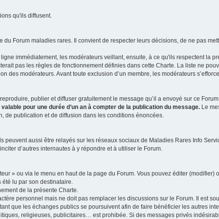
ns qu'ils diffusent.
 du Forum maladies rares. Il convient de respecter leurs décisions, de ne pas mettr
ligne immédiatement, les modérateurs veillant, ensuite, à ce qu'ils respectent la p
rait pas les règles de fonctionnement définies dans cette Charte. La liste ne pou
tion des modérateurs. Avant toute exclusion d’un membre, les modérateurs s’efforcen
eproduire, publier et diffuser gratuitement le message qu’il a envoyé sur ce Forum, 
t valable pour une durée d’un an à compter de la publication du message.
Le mess
n, de publication et de diffusion dans les conditions énoncées.
 peuvent aussi être relayés sur les réseaux sociaux de Maladies Rares Info Service
inciter d’autres internautes à y répondre et à utiliser le Forum.
ateur » ou via le menu en haut de la page du Forum. Vous pouvez éditer (modifier) o
 été lu par son destinataire.
nement de la présente Charte.
ère personnel mais ne doit pas remplacer les discussions sur le Forum. Il est souh
ant que les échanges publics se poursuivent afin de faire bénéficier les autres int
itiques, religieuses, publicitaires… est prohibée. Si des messages privés indésirabl