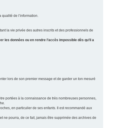
a qualité de l’information.
tant la vie privée des autres inscrits et des professionnels de
er les données ou en rendre l’accès impossible dès qu’il a
ésenter lors de son premier message et de garder un ton mesuré
t être portées à la connaissance de très nombreuses personnes,
che.
proches, en particulier de ses enfants. Il est recommandé aux
 et ne pourra, de ce fait, jamais être supprimée des archives de