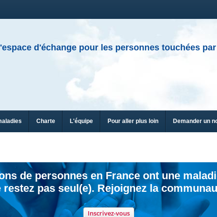
'espace d'échange pour les personnes touchées par
maladies
Charte
L'équipe
Pour aller plus loin
Demander un n
ions de personnes en France ont une maladi
 restez pas seul(e). Rejoignez la communau
Inscrivez-vous