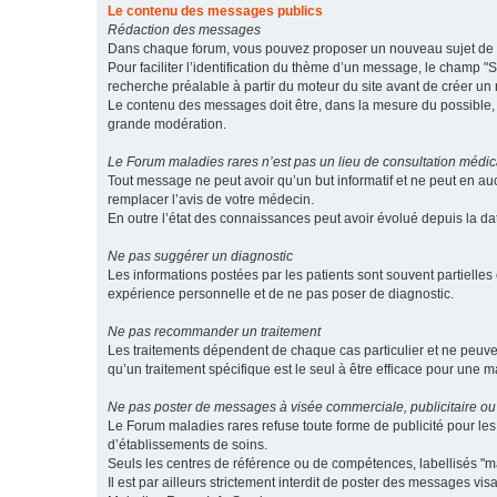
Le contenu des messages publics
Rédaction des messages
Dans chaque forum, vous pouvez proposer un nouveau sujet de di
Pour faciliter l’identification du thème d’un message, le champ "Su
recherche préalable à partir du moteur du site avant de créer un
Le contenu des messages doit être, dans la mesure du possible, br
grande modération.
Le Forum maladies rares n’est pas un lieu de consultation médic
Tout message ne peut avoir qu’un but informatif et ne peut en au
remplacer l’avis de votre médecin.
En outre l’état des connaissances peut avoir évolué depuis la d
Ne pas suggérer un diagnostic
Les informations postées par les patients sont souvent partielles 
expérience personnelle et de ne pas poser de diagnostic.
Ne pas recommander un traitement
Les traitements dépendent de chaque cas particulier et ne peuve
qu’un traitement spécifique est le seul à être efficace pour une m
Ne pas poster de messages à visée commerciale, publicitaire ou
Le Forum maladies rares refuse toute forme de publicité pour 
d’établissements de soins.
Seuls les centres de référence ou de compétences, labellisés "ma
Il est par ailleurs strictement interdit de poster des messages vi