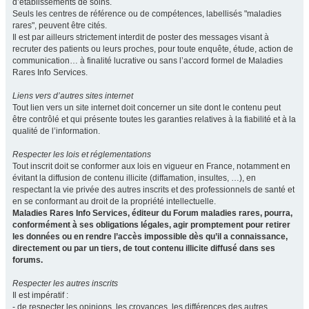
d’établissements de soins.
Seuls les centres de référence ou de compétences, labellisés "maladies
rares", peuvent être cités.
Il est par ailleurs strictement interdit de poster des messages visant à
recruter des patients ou leurs proches, pour toute enquête, étude, action de
communication… à finalité lucrative ou sans l’accord formel de Maladies
Rares Info Services.
Liens vers d’autres sites internet
Tout lien vers un site internet doit concerner un site dont le contenu peut
être contrôlé et qui présente toutes les garanties relatives à la fiabilité et à la
qualité de l’information.
Respecter les lois et réglementations
Tout inscrit doit se conformer aux lois en vigueur en France, notamment en
évitant la diffusion de contenu illicite (diffamation, insultes, …), en
respectant la vie privée des autres inscrits et des professionnels de santé et
en se conformant au droit de la propriété intellectuelle.
Maladies Rares Info Services, éditeur du Forum maladies rares, pourra,
conformément à ses obligations légales, agir promptement pour retirer
les données ou en rendre l’accès impossible dès qu’il a connaissance,
directement ou par un tiers, de tout contenu illicite diffusé dans ses
forums.
Respecter les autres inscrits
Il est impératif :
- de respecter les opinions, les croyances, les différences des autres