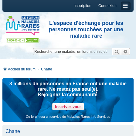
Inscription
Connexion
L'espace d'échange pour les
personnes touchées par une
maladie rare
Reche
Re
Accueil du forum
Charte
3 millions de personnes en France ont une maladie
rare. Ne restez pas seul(e).
Rejoignez la communauté.
Inscrivez-vous
Ce forum est un service de Maladies Rares Info Services
Charte