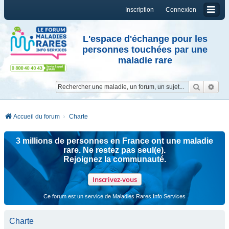
Inscription
Connexion
L'espace d'échange pour les
personnes touchées par une
maladie rare
Reche
Re
Accueil du forum
Charte
3 millions de personnes en France ont une maladie
rare. Ne restez pas seul(e).
Rejoignez la communauté.
Inscrivez-vous
Ce forum est un service de Maladies Rares Info Services
Charte