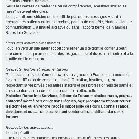
d’établissements de soins.
Seuls les centres de référence ou de compétences, labellisés "maladies
rares", peuvent être cités.
Il est par ailleurs strictement interdit de poster des messages visant à
recruter des patients ou leurs proches, pour toute enquête, étude, action de
communication… à finalité lucrative ou sans l’accord formel de Maladies
Rares Info Services.
Liens vers d’autres sites internet
Tout lien vers un site internet doit concerner un site dont le contenu peut
être contrôlé et qui présente toutes les garanties relatives à la fiabilité et à la
qualité de l’information.
Respecter les lois et réglementations
Tout inscrit doit se conformer aux lois en vigueur en France, notamment en
évitant la diffusion de contenu illicite (diffamation, insultes, …), en
respectant la vie privée des autres inscrits et des professionnels de santé et
en se conformant au droit de la propriété intellectuelle.
Maladies Rares Info Services, éditeur du Forum maladies rares, pourra,
conformément à ses obligations légales, agir promptement pour retirer
les données ou en rendre l’accès impossible dès qu’il a connaissance,
directement ou par un tiers, de tout contenu illicite diffusé dans ses
forums.
Respecter les autres inscrits
Il est impératif :
- de respecter les opinions, les croyances, les différences des autres