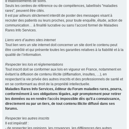
d’établissements de soins.
Seuls les centres de référence ou de compétences, labellisés "maladies
rares", peuvent être cités.
Il est par ailleurs strictement interdit de poster des messages visant à
recruter des patients ou leurs proches, pour toute enquête, étude, action de
communication… à finalité lucrative ou sans l’accord formel de Maladies
Rares Info Services.
Liens vers d’autres sites internet
Tout lien vers un site internet doit concerner un site dont le contenu peut
être contrôlé et qui présente toutes les garanties relatives à la fiabilité et à la
qualité de l’information.
Respecter les lois et réglementations
Tout inscrit doit se conformer aux lois en vigueur en France, notamment en
évitant la diffusion de contenu illicite (diffamation, insultes, …), en
respectant la vie privée des autres inscrits et des professionnels de santé et
en se conformant au droit de la propriété intellectuelle.
Maladies Rares Info Services, éditeur du Forum maladies rares, pourra,
conformément à ses obligations légales, agir promptement pour retirer
les données ou en rendre l’accès impossible dès qu’il a connaissance,
directement ou par un tiers, de tout contenu illicite diffusé dans ses
forums.
Respecter les autres inscrits
Il est impératif :
- de respecter les opinions, les croyances, les différences des autres