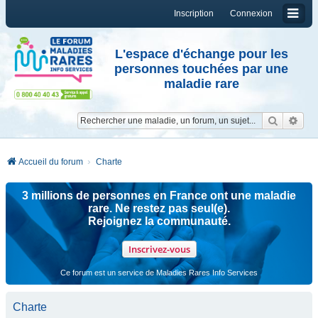
Inscription
Connexion
L'espace d'échange pour les
personnes touchées par une
maladie rare
Reche
Re
Accueil du forum
Charte
3 millions de personnes en France ont une maladie
rare. Ne restez pas seul(e).
Rejoignez la communauté.
Inscrivez-vous
Ce forum est un service de Maladies Rares Info Services
Charte