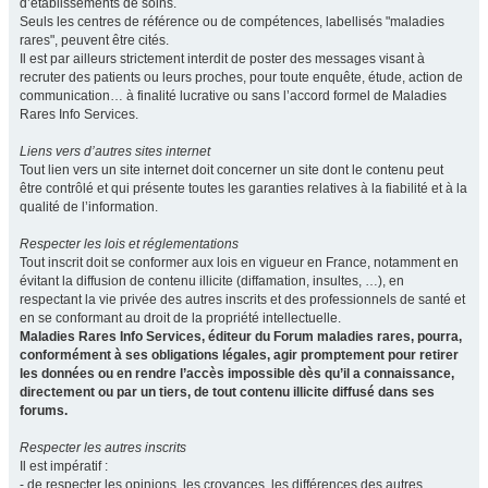
d’établissements de soins.
Seuls les centres de référence ou de compétences, labellisés "maladies
rares", peuvent être cités.
Il est par ailleurs strictement interdit de poster des messages visant à
recruter des patients ou leurs proches, pour toute enquête, étude, action de
communication… à finalité lucrative ou sans l’accord formel de Maladies
Rares Info Services.
Liens vers d’autres sites internet
Tout lien vers un site internet doit concerner un site dont le contenu peut
être contrôlé et qui présente toutes les garanties relatives à la fiabilité et à la
qualité de l’information.
Respecter les lois et réglementations
Tout inscrit doit se conformer aux lois en vigueur en France, notamment en
évitant la diffusion de contenu illicite (diffamation, insultes, …), en
respectant la vie privée des autres inscrits et des professionnels de santé et
en se conformant au droit de la propriété intellectuelle.
Maladies Rares Info Services, éditeur du Forum maladies rares, pourra,
conformément à ses obligations légales, agir promptement pour retirer
les données ou en rendre l’accès impossible dès qu’il a connaissance,
directement ou par un tiers, de tout contenu illicite diffusé dans ses
forums.
Respecter les autres inscrits
Il est impératif :
- de respecter les opinions, les croyances, les différences des autres