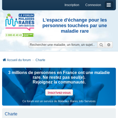
Inscription
Connexion
L'espace d'échange pour les
personnes touchées par une
maladie rare
Reche
Re
Accueil du forum
Charte
3 millions de personnes en France ont une maladie
rare. Ne restez pas seul(e).
Rejoignez la communauté.
Inscrivez-vous
Ce forum est un service de Maladies Rares Info Services
Charte