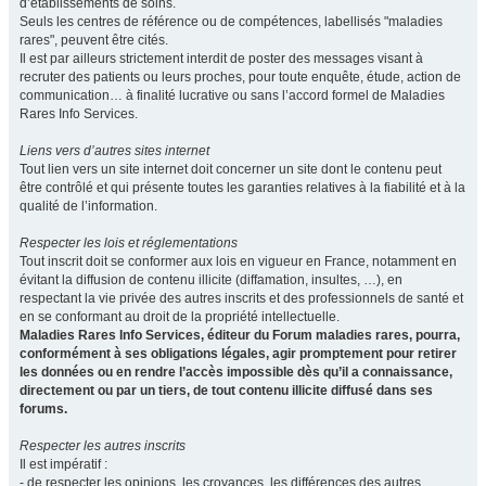
d’établissements de soins.
Seuls les centres de référence ou de compétences, labellisés "maladies
rares", peuvent être cités.
Il est par ailleurs strictement interdit de poster des messages visant à
recruter des patients ou leurs proches, pour toute enquête, étude, action de
communication… à finalité lucrative ou sans l’accord formel de Maladies
Rares Info Services.
Liens vers d’autres sites internet
Tout lien vers un site internet doit concerner un site dont le contenu peut
être contrôlé et qui présente toutes les garanties relatives à la fiabilité et à la
qualité de l’information.
Respecter les lois et réglementations
Tout inscrit doit se conformer aux lois en vigueur en France, notamment en
évitant la diffusion de contenu illicite (diffamation, insultes, …), en
respectant la vie privée des autres inscrits et des professionnels de santé et
en se conformant au droit de la propriété intellectuelle.
Maladies Rares Info Services, éditeur du Forum maladies rares, pourra,
conformément à ses obligations légales, agir promptement pour retirer
les données ou en rendre l’accès impossible dès qu’il a connaissance,
directement ou par un tiers, de tout contenu illicite diffusé dans ses
forums.
Respecter les autres inscrits
Il est impératif :
- de respecter les opinions, les croyances, les différences des autres