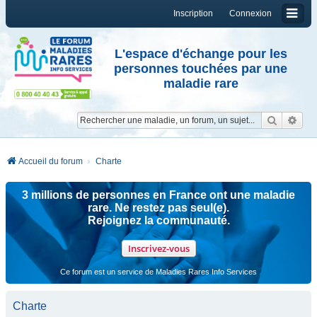
Inscription
Connexion
L'espace d'échange pour les
personnes touchées par une
maladie rare
Reche
Re
Accueil du forum
Charte
3 millions de personnes en France ont une maladie
rare. Ne restez pas seul(e).
Rejoignez la communauté.
Inscrivez-vous
Ce forum est un service de Maladies Rares Info Services
Charte