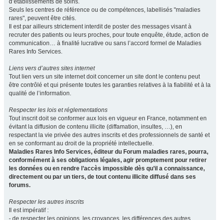
d’établissements de soins.
Seuls les centres de référence ou de compétences, labellisés "maladies
rares", peuvent être cités.
Il est par ailleurs strictement interdit de poster des messages visant à
recruter des patients ou leurs proches, pour toute enquête, étude, action de
communication… à finalité lucrative ou sans l’accord formel de Maladies
Rares Info Services.
Liens vers d’autres sites internet
Tout lien vers un site internet doit concerner un site dont le contenu peut
être contrôlé et qui présente toutes les garanties relatives à la fiabilité et à la
qualité de l’information.
Respecter les lois et réglementations
Tout inscrit doit se conformer aux lois en vigueur en France, notamment en
évitant la diffusion de contenu illicite (diffamation, insultes, …), en
respectant la vie privée des autres inscrits et des professionnels de santé et
en se conformant au droit de la propriété intellectuelle.
Maladies Rares Info Services, éditeur du Forum maladies rares, pourra,
conformément à ses obligations légales, agir promptement pour retirer
les données ou en rendre l’accès impossible dès qu’il a connaissance,
directement ou par un tiers, de tout contenu illicite diffusé dans ses
forums.
Respecter les autres inscrits
Il est impératif :
- de respecter les opinions, les croyances, les différences des autres