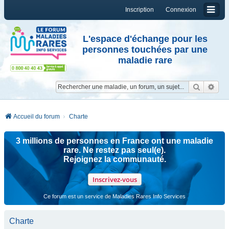
Inscription
Connexion
L'espace d'échange pour les
personnes touchées par une
maladie rare
Reche
Re
Accueil du forum
Charte
3 millions de personnes en France ont une maladie
rare. Ne restez pas seul(e).
Rejoignez la communauté.
Inscrivez-vous
Ce forum est un service de Maladies Rares Info Services
Charte