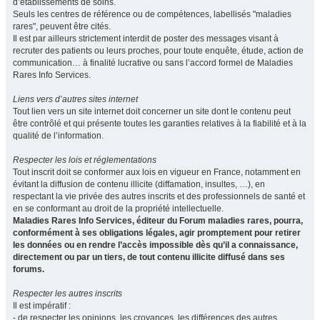
d’établissements de soins.
Seuls les centres de référence ou de compétences, labellisés "maladies
rares", peuvent être cités.
Il est par ailleurs strictement interdit de poster des messages visant à
recruter des patients ou leurs proches, pour toute enquête, étude, action de
communication… à finalité lucrative ou sans l’accord formel de Maladies
Rares Info Services.
Liens vers d’autres sites internet
Tout lien vers un site internet doit concerner un site dont le contenu peut
être contrôlé et qui présente toutes les garanties relatives à la fiabilité et à la
qualité de l’information.
Respecter les lois et réglementations
Tout inscrit doit se conformer aux lois en vigueur en France, notamment en
évitant la diffusion de contenu illicite (diffamation, insultes, …), en
respectant la vie privée des autres inscrits et des professionnels de santé et
en se conformant au droit de la propriété intellectuelle.
Maladies Rares Info Services, éditeur du Forum maladies rares, pourra,
conformément à ses obligations légales, agir promptement pour retirer
les données ou en rendre l’accès impossible dès qu’il a connaissance,
directement ou par un tiers, de tout contenu illicite diffusé dans ses
forums.
Respecter les autres inscrits
Il est impératif :
- de respecter les opinions, les croyances, les différences des autres