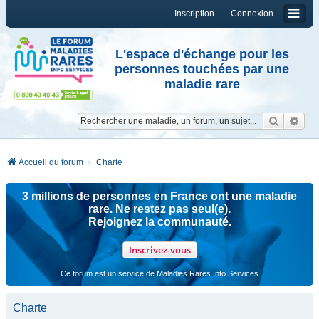
Inscription
Connexion
L'espace d'échange pour les
personnes touchées par une
maladie rare
Reche
Re
Accueil du forum
Charte
3 millions de personnes en France ont une maladie
rare. Ne restez pas seul(e).
Rejoignez la communauté.
Inscrivez-vous
Ce forum est un service de Maladies Rares Info Services
Charte