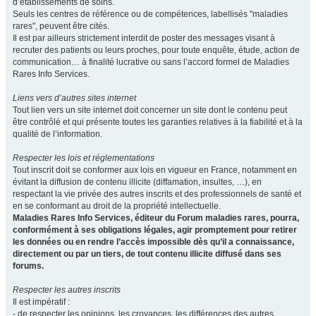
d’établissements de soins.
Seuls les centres de référence ou de compétences, labellisés "maladies
rares", peuvent être cités.
Il est par ailleurs strictement interdit de poster des messages visant à
recruter des patients ou leurs proches, pour toute enquête, étude, action de
communication… à finalité lucrative ou sans l’accord formel de Maladies
Rares Info Services.
Liens vers d’autres sites internet
Tout lien vers un site internet doit concerner un site dont le contenu peut
être contrôlé et qui présente toutes les garanties relatives à la fiabilité et à la
qualité de l’information.
Respecter les lois et réglementations
Tout inscrit doit se conformer aux lois en vigueur en France, notamment en
évitant la diffusion de contenu illicite (diffamation, insultes, …), en
respectant la vie privée des autres inscrits et des professionnels de santé et
en se conformant au droit de la propriété intellectuelle.
Maladies Rares Info Services, éditeur du Forum maladies rares, pourra,
conformément à ses obligations légales, agir promptement pour retirer
les données ou en rendre l’accès impossible dès qu’il a connaissance,
directement ou par un tiers, de tout contenu illicite diffusé dans ses
forums.
Respecter les autres inscrits
Il est impératif :
- de respecter les opinions, les croyances, les différences des autres