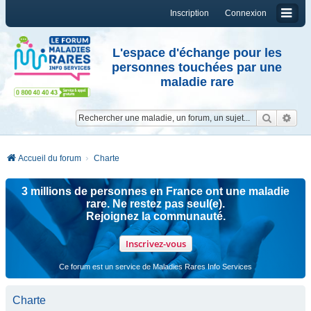
Inscription
Connexion
L'espace d'échange pour les
personnes touchées par une
maladie rare
Reche
Re
Accueil du forum
Charte
3 millions de personnes en France ont une maladie
rare. Ne restez pas seul(e).
Rejoignez la communauté.
Inscrivez-vous
Ce forum est un service de Maladies Rares Info Services
Charte