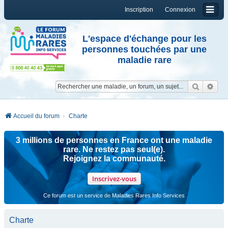
Inscription
Connexion
L'espace d'échange pour les
personnes touchées par une
maladie rare
Reche
Re
Accueil du forum
Charte
3 millions de personnes en France ont une maladie
rare. Ne restez pas seul(e).
Rejoignez la communauté.
Inscrivez-vous
Ce forum est un service de Maladies Rares Info Services
Charte