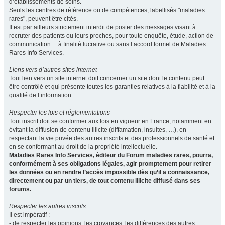
d’établissements de soins.
Seuls les centres de référence ou de compétences, labellisés "maladies
rares", peuvent être cités.
Il est par ailleurs strictement interdit de poster des messages visant à
recruter des patients ou leurs proches, pour toute enquête, étude, action de
communication… à finalité lucrative ou sans l’accord formel de Maladies
Rares Info Services.
Liens vers d’autres sites internet
Tout lien vers un site internet doit concerner un site dont le contenu peut
être contrôlé et qui présente toutes les garanties relatives à la fiabilité et à la
qualité de l’information.
Respecter les lois et réglementations
Tout inscrit doit se conformer aux lois en vigueur en France, notamment en
évitant la diffusion de contenu illicite (diffamation, insultes, …), en
respectant la vie privée des autres inscrits et des professionnels de santé et
en se conformant au droit de la propriété intellectuelle.
Maladies Rares Info Services, éditeur du Forum maladies rares, pourra,
conformément à ses obligations légales, agir promptement pour retirer
les données ou en rendre l’accès impossible dès qu’il a connaissance,
directement ou par un tiers, de tout contenu illicite diffusé dans ses
forums.
Respecter les autres inscrits
Il est impératif :
- de respecter les opinions, les croyances, les différences des autres