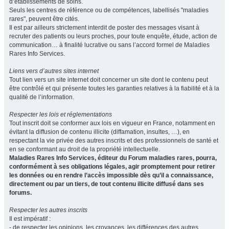
d’établissements de soins.
Seuls les centres de référence ou de compétences, labellisés "maladies
rares", peuvent être cités.
Il est par ailleurs strictement interdit de poster des messages visant à
recruter des patients ou leurs proches, pour toute enquête, étude, action de
communication… à finalité lucrative ou sans l’accord formel de Maladies
Rares Info Services.
Liens vers d’autres sites internet
Tout lien vers un site internet doit concerner un site dont le contenu peut
être contrôlé et qui présente toutes les garanties relatives à la fiabilité et à la
qualité de l’information.
Respecter les lois et réglementations
Tout inscrit doit se conformer aux lois en vigueur en France, notamment en
évitant la diffusion de contenu illicite (diffamation, insultes, …), en
respectant la vie privée des autres inscrits et des professionnels de santé et
en se conformant au droit de la propriété intellectuelle.
Maladies Rares Info Services, éditeur du Forum maladies rares, pourra,
conformément à ses obligations légales, agir promptement pour retirer
les données ou en rendre l’accès impossible dès qu’il a connaissance,
directement ou par un tiers, de tout contenu illicite diffusé dans ses
forums.
Respecter les autres inscrits
Il est impératif :
- de respecter les opinions, les croyances, les différences des autres