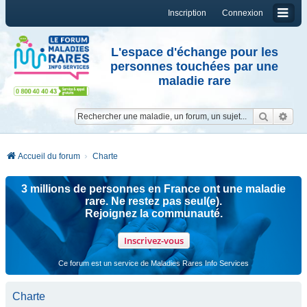
Inscription
Connexion
L'espace d'échange pour les
personnes touchées par une
maladie rare
Reche
Re
Accueil du forum
Charte
3 millions de personnes en France ont une maladie
rare. Ne restez pas seul(e).
Rejoignez la communauté.
Inscrivez-vous
Ce forum est un service de Maladies Rares Info Services
Charte