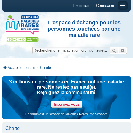
Inscription
Connexion
L'espace d'échange pour les
personnes touchées par une
maladie rare
Reche
Re
Accueil du forum
Charte
3 millions de personnes en France ont une maladie
rare. Ne restez pas seul(e).
Rejoignez la communauté.
Inscrivez-vous
Ce forum est un service de Maladies Rares Info Services
Charte