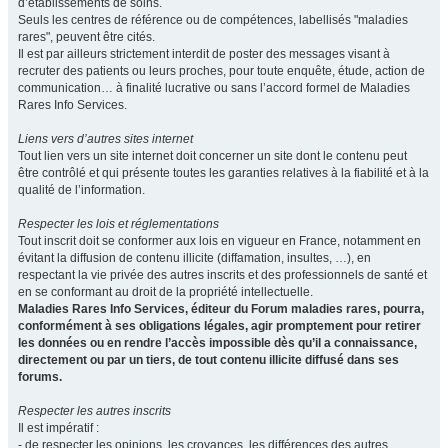
d’établissements de soins.
Seuls les centres de référence ou de compétences, labellisés "maladies
rares", peuvent être cités.
Il est par ailleurs strictement interdit de poster des messages visant à
recruter des patients ou leurs proches, pour toute enquête, étude, action de
communication… à finalité lucrative ou sans l’accord formel de Maladies
Rares Info Services.
Liens vers d’autres sites internet
Tout lien vers un site internet doit concerner un site dont le contenu peut
être contrôlé et qui présente toutes les garanties relatives à la fiabilité et à la
qualité de l’information.
Respecter les lois et réglementations
Tout inscrit doit se conformer aux lois en vigueur en France, notamment en
évitant la diffusion de contenu illicite (diffamation, insultes, …), en
respectant la vie privée des autres inscrits et des professionnels de santé et
en se conformant au droit de la propriété intellectuelle.
Maladies Rares Info Services, éditeur du Forum maladies rares, pourra,
conformément à ses obligations légales, agir promptement pour retirer
les données ou en rendre l’accès impossible dès qu’il a connaissance,
directement ou par un tiers, de tout contenu illicite diffusé dans ses
forums.
Respecter les autres inscrits
Il est impératif :
- de respecter les opinions, les croyances, les différences des autres