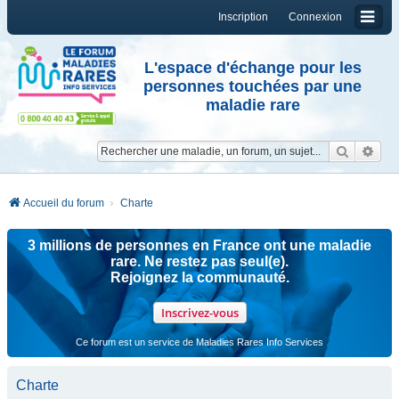
Inscription
Connexion
L'espace d'échange pour les
personnes touchées par une
maladie rare
Reche
Re
Accueil du forum
Charte
3 millions de personnes en France ont une maladie
rare. Ne restez pas seul(e).
Rejoignez la communauté.
Inscrivez-vous
Ce forum est un service de Maladies Rares Info Services
Charte