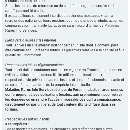
d’établissements de soins.
Seuls les centres de référence ou de compétences, labellisés "maladies
rares", peuvent être cités.
Il est par ailleurs strictement interdit de poster des messages visant à
recruter des patients ou leurs proches, pour toute enquête, étude, action de
communication… à finalité lucrative ou sans l’accord formel de Maladies
Rares Info Services.
Liens vers d’autres sites internet
Tout lien vers un site internet doit concerner un site dont le contenu peut
être contrôlé et qui présente toutes les garanties relatives à la fiabilité et à la
qualité de l’information.
Respecter les lois et réglementations
Tout inscrit doit se conformer aux lois en vigueur en France, notamment en
évitant la diffusion de contenu illicite (diffamation, insultes, …), en
respectant la vie privée des autres inscrits et des professionnels de santé et
en se conformant au droit de la propriété intellectuelle.
Maladies Rares Info Services, éditeur du Forum maladies rares, pourra,
conformément à ses obligations légales, agir promptement pour retirer
les données ou en rendre l’accès impossible dès qu’il a connaissance,
directement ou par un tiers, de tout contenu illicite diffusé dans ses
forums.
Respecter les autres inscrits
Il est impératif :
- de respecter les opinions, les croyances, les différences des autres