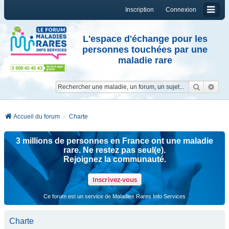
Inscription
Connexion
L'espace d'échange pour les
personnes touchées par une
maladie rare
Reche
Re
Accueil du forum
Charte
3 millions de personnes en France ont une maladie
rare. Ne restez pas seul(e).
Rejoignez la communauté.
Inscrivez-vous
Ce forum est un service de Maladies Rares Info Services
Charte