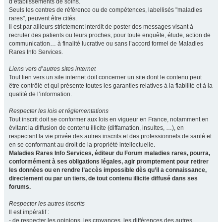
d’établissements de soins.
Seuls les centres de référence ou de compétences, labellisés "maladies
rares", peuvent être cités.
Il est par ailleurs strictement interdit de poster des messages visant à
recruter des patients ou leurs proches, pour toute enquête, étude, action de
communication… à finalité lucrative ou sans l’accord formel de Maladies
Rares Info Services.
Liens vers d’autres sites internet
Tout lien vers un site internet doit concerner un site dont le contenu peut
être contrôlé et qui présente toutes les garanties relatives à la fiabilité et à la
qualité de l’information.
Respecter les lois et réglementations
Tout inscrit doit se conformer aux lois en vigueur en France, notamment en
évitant la diffusion de contenu illicite (diffamation, insultes, …), en
respectant la vie privée des autres inscrits et des professionnels de santé et
en se conformant au droit de la propriété intellectuelle.
Maladies Rares Info Services, éditeur du Forum maladies rares, pourra,
conformément à ses obligations légales, agir promptement pour retirer
les données ou en rendre l’accès impossible dès qu’il a connaissance,
directement ou par un tiers, de tout contenu illicite diffusé dans ses
forums.
Respecter les autres inscrits
Il est impératif :
- de respecter les opinions, les croyances, les différences des autres