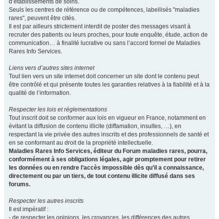
d’établissements de soins.
Seuls les centres de référence ou de compétences, labellisés "maladies
rares", peuvent être cités.
Il est par ailleurs strictement interdit de poster des messages visant à
recruter des patients ou leurs proches, pour toute enquête, étude, action de
communication… à finalité lucrative ou sans l’accord formel de Maladies
Rares Info Services.
Liens vers d’autres sites internet
Tout lien vers un site internet doit concerner un site dont le contenu peut
être contrôlé et qui présente toutes les garanties relatives à la fiabilité et à la
qualité de l’information.
Respecter les lois et réglementations
Tout inscrit doit se conformer aux lois en vigueur en France, notamment en
évitant la diffusion de contenu illicite (diffamation, insultes, …), en
respectant la vie privée des autres inscrits et des professionnels de santé et
en se conformant au droit de la propriété intellectuelle.
Maladies Rares Info Services, éditeur du Forum maladies rares, pourra,
conformément à ses obligations légales, agir promptement pour retirer
les données ou en rendre l’accès impossible dès qu’il a connaissance,
directement ou par un tiers, de tout contenu illicite diffusé dans ses
forums.
Respecter les autres inscrits
Il est impératif :
- de respecter les opinions, les croyances, les différences des autres