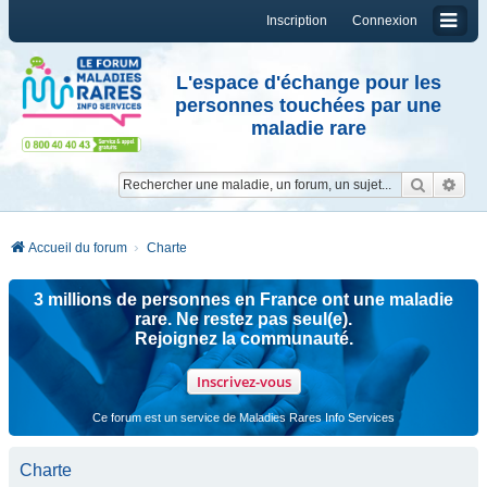
Inscription
Connexion
L'espace d'échange pour les
personnes touchées par une
maladie rare
Reche
Re
Accueil du forum
Charte
3 millions de personnes en France ont une maladie
rare. Ne restez pas seul(e).
Rejoignez la communauté.
Inscrivez-vous
Ce forum est un service de Maladies Rares Info Services
Charte