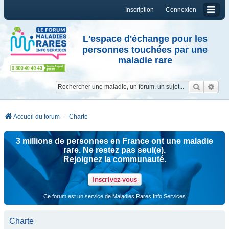
Inscription
Connexion
L'espace d'échange pour les
personnes touchées par une
maladie rare
Reche
Re
Accueil du forum
Charte
3 millions de personnes en France ont une maladie
rare. Ne restez pas seul(e).
Rejoignez la communauté.
Inscrivez-vous
Ce forum est un service de Maladies Rares Info Services
Charte