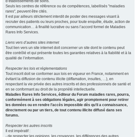
d’établissements de soins.
Seuls les centres de référence ou de compétences, labellisés "maladies
rares", peuvent être cités.
Il est par ailleurs strictement interdit de poster des messages visant à
recruter des patients ou leurs proches, pour toute enquête, étude, action de
communication… à finalité lucrative ou sans l’accord formel de Maladies
Rares Info Services.
Liens vers d’autres sites internet
Tout lien vers un site internet doit concerner un site dont le contenu peut
être contrôlé et qui présente toutes les garanties relatives à la fiabilité et à la
qualité de l’information.
Respecter les lois et réglementations
Tout inscrit doit se conformer aux lois en vigueur en France, notamment en
évitant la diffusion de contenu illicite (diffamation, insultes, …), en
respectant la vie privée des autres inscrits et des professionnels de santé et
en se conformant au droit de la propriété intellectuelle.
Maladies Rares Info Services, éditeur du Forum maladies rares, pourra,
conformément à ses obligations légales, agir promptement pour retirer
les données ou en rendre l’accès impossible dès qu’il a connaissance,
directement ou par un tiers, de tout contenu illicite diffusé dans ses
forums.
Respecter les autres inscrits
Il est impératif :
- de respecter les opinions, les croyances, les différences des autres