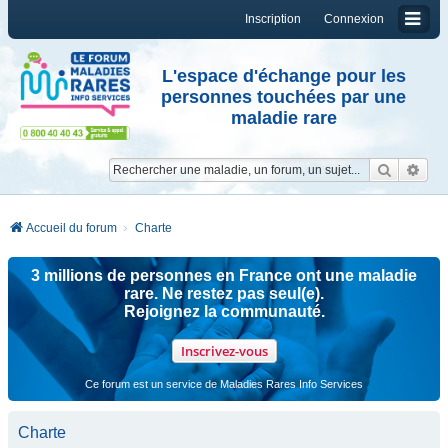
Inscription
Connexion
L'espace d'échange pour les
personnes touchées par une
maladie rare
Reche
Re
Accueil du forum
Charte
3 millions de personnes en France ont une maladie
rare. Ne restez pas seul(e).
Rejoignez la communauté.
Inscrivez-vous
Ce forum est un service de Maladies Rares Info Services
Charte