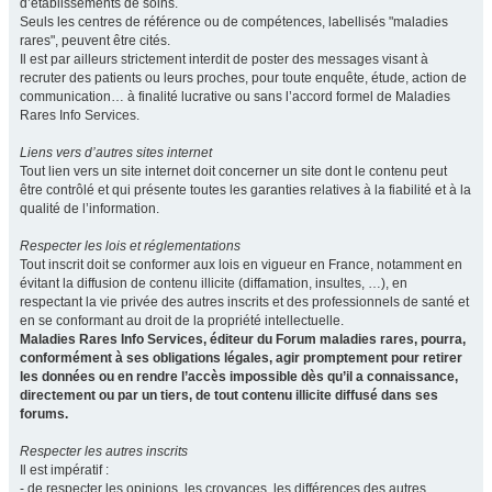
d’établissements de soins.
Seuls les centres de référence ou de compétences, labellisés "maladies
rares", peuvent être cités.
Il est par ailleurs strictement interdit de poster des messages visant à
recruter des patients ou leurs proches, pour toute enquête, étude, action de
communication… à finalité lucrative ou sans l’accord formel de Maladies
Rares Info Services.
Liens vers d’autres sites internet
Tout lien vers un site internet doit concerner un site dont le contenu peut
être contrôlé et qui présente toutes les garanties relatives à la fiabilité et à la
qualité de l’information.
Respecter les lois et réglementations
Tout inscrit doit se conformer aux lois en vigueur en France, notamment en
évitant la diffusion de contenu illicite (diffamation, insultes, …), en
respectant la vie privée des autres inscrits et des professionnels de santé et
en se conformant au droit de la propriété intellectuelle.
Maladies Rares Info Services, éditeur du Forum maladies rares, pourra,
conformément à ses obligations légales, agir promptement pour retirer
les données ou en rendre l’accès impossible dès qu’il a connaissance,
directement ou par un tiers, de tout contenu illicite diffusé dans ses
forums.
Respecter les autres inscrits
Il est impératif :
- de respecter les opinions, les croyances, les différences des autres