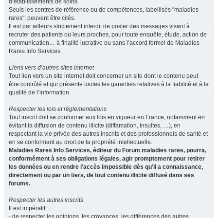
d’établissements de soins.
Seuls les centres de référence ou de compétences, labellisés "maladies
rares", peuvent être cités.
Il est par ailleurs strictement interdit de poster des messages visant à
recruter des patients ou leurs proches, pour toute enquête, étude, action de
communication… à finalité lucrative ou sans l’accord formel de Maladies
Rares Info Services.
Liens vers d’autres sites internet
Tout lien vers un site internet doit concerner un site dont le contenu peut
être contrôlé et qui présente toutes les garanties relatives à la fiabilité et à la
qualité de l’information.
Respecter les lois et réglementations
Tout inscrit doit se conformer aux lois en vigueur en France, notamment en
évitant la diffusion de contenu illicite (diffamation, insultes, …), en
respectant la vie privée des autres inscrits et des professionnels de santé et
en se conformant au droit de la propriété intellectuelle.
Maladies Rares Info Services, éditeur du Forum maladies rares, pourra,
conformément à ses obligations légales, agir promptement pour retirer
les données ou en rendre l’accès impossible dès qu’il a connaissance,
directement ou par un tiers, de tout contenu illicite diffusé dans ses
forums.
Respecter les autres inscrits
Il est impératif :
- de respecter les opinions, les croyances, les différences des autres