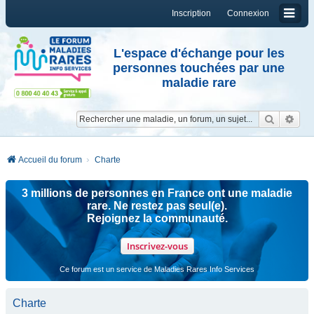
Inscription
Connexion
L'espace d'échange pour les
personnes touchées par une
maladie rare
Reche
Re
Accueil du forum
Charte
3 millions de personnes en France ont une maladie
rare. Ne restez pas seul(e).
Rejoignez la communauté.
Inscrivez-vous
Ce forum est un service de Maladies Rares Info Services
Charte