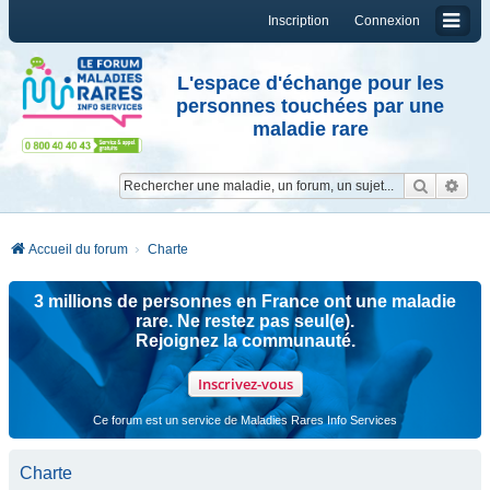
Inscription
Connexion
L'espace d'échange pour les
personnes touchées par une
maladie rare
Reche
Re
Accueil du forum
Charte
3 millions de personnes en France ont une maladie
rare. Ne restez pas seul(e).
Rejoignez la communauté.
Inscrivez-vous
Ce forum est un service de Maladies Rares Info Services
Charte