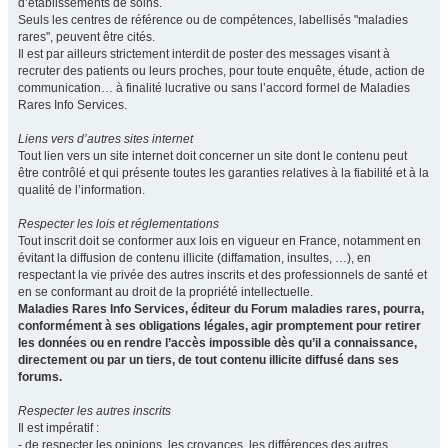
d’établissements de soins.
Seuls les centres de référence ou de compétences, labellisés "maladies
rares", peuvent être cités.
Il est par ailleurs strictement interdit de poster des messages visant à
recruter des patients ou leurs proches, pour toute enquête, étude, action de
communication… à finalité lucrative ou sans l’accord formel de Maladies
Rares Info Services.
Liens vers d’autres sites internet
Tout lien vers un site internet doit concerner un site dont le contenu peut
être contrôlé et qui présente toutes les garanties relatives à la fiabilité et à la
qualité de l’information.
Respecter les lois et réglementations
Tout inscrit doit se conformer aux lois en vigueur en France, notamment en
évitant la diffusion de contenu illicite (diffamation, insultes, …), en
respectant la vie privée des autres inscrits et des professionnels de santé et
en se conformant au droit de la propriété intellectuelle.
Maladies Rares Info Services, éditeur du Forum maladies rares, pourra,
conformément à ses obligations légales, agir promptement pour retirer
les données ou en rendre l’accès impossible dès qu’il a connaissance,
directement ou par un tiers, de tout contenu illicite diffusé dans ses
forums.
Respecter les autres inscrits
Il est impératif :
- de respecter les opinions, les croyances, les différences des autres