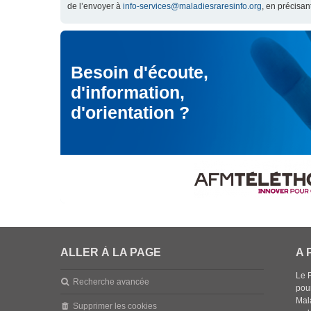
de l’envoyer à
info-services@maladiesraresinfo.org
, en précisan
Besoin d'écoute,
d'information,
d'orientation ?
ALLER À LA PAGE
A 
Le 
Recherche avancée
pou
Mala
Supprimer les cookies