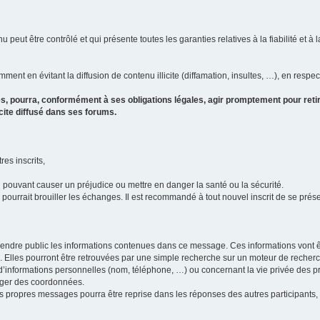
u peut être contrôlé et qui présente toutes les garanties relatives à la fiabilité et à l
ment en évitant la diffusion de contenu illicite (diffamation, insultes, …), en respec
s, pourra, conformément à ses obligations légales, agir promptement pour retir
icite diffusé dans ses forums.
res inscrits,
u pouvant causer un préjudice ou mettre en danger la santé ou la sécurité.
i pourrait brouiller les échanges. Il est recommandé à tout nouvel inscrit de se pr
’il rendre public les informations contenues dans ce message. Ces informations von
ons. Elles pourront être retrouvées par une simple recherche sur un moteur de recher
ic d’informations personnelles (nom, téléphone, …) ou concernant la vie privée des 
anger des coordonnées.
 ses propres messages pourra être reprise dans les réponses des autres participants,