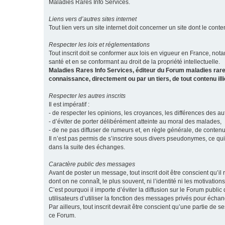
Maladies Rares Info Services.
Liens vers d’autres sites internet
Tout lien vers un site internet doit concerner un site dont le conten
Respecter les lois et réglementations
Tout inscrit doit se conformer aux lois en vigueur en France, notam
santé et en se conformant au droit de la propriété intellectuelle.
Maladies Rares Info Services, éditeur du Forum maladies rare
connaissance, directement ou par un tiers, de tout contenu ill
Respecter les autres inscrits
Il est impératif :
- de respecter les opinions, les croyances, les différences des aut
- d’éviter de porter délibérément atteinte au moral des malades,
- de ne pas diffuser de rumeurs et, en règle générale, de conten
Il n’est pas permis de s’inscrire sous divers pseudonymes, ce qu
dans la suite des échanges.
Caractère public des messages
Avant de poster un message, tout inscrit doit être conscient qu
dont on ne connaît, le plus souvent, ni l’identité ni les motivati
C’est pourquoi il importe d’éviter la diffusion sur le Forum publ
utilisateurs d’utiliser la fonction des messages privés pour éch
Par ailleurs, tout inscrit devrait être conscient qu’une partie de
ce Forum.