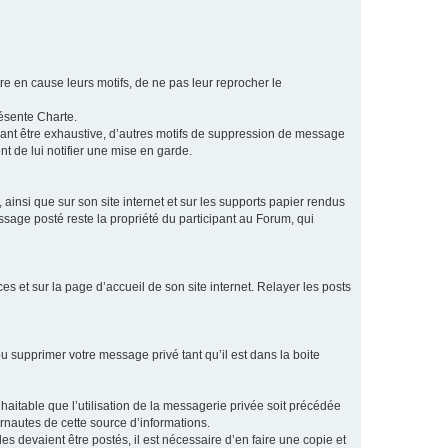
e en cause leurs motifs, de ne pas leur reprocher le
résente Charte.
vant être exhaustive, d’autres motifs de suppression de message
t de lui notifier une mise en garde.
ainsi que sur son site internet et sur les supports papier rendus
age posté reste la propriété du participant au Forum, qui
s et sur la page d’accueil de son site internet. Relayer les posts
u supprimer votre message privé tant qu’il est dans la boite
aitable que l’utilisation de la messagerie privée soit précédée
ernautes de cette source d’informations.
es devaient être postés, il est nécessaire d’en faire une copie et