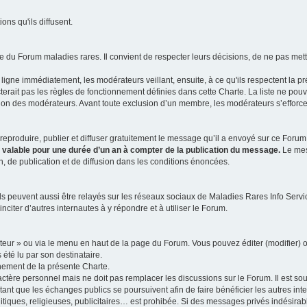
ns qu'ils diffusent.
 du Forum maladies rares. Il convient de respecter leurs décisions, de ne pas mettr
ligne immédiatement, les modérateurs veillant, ensuite, à ce qu'ils respectent la p
rait pas les règles de fonctionnement définies dans cette Charte. La liste ne pou
tion des modérateurs. Avant toute exclusion d’un membre, les modérateurs s’efforcen
eproduire, publier et diffuser gratuitement le message qu’il a envoyé sur ce Forum, 
t valable pour une durée d’un an à compter de la publication du message.
Le mess
n, de publication et de diffusion dans les conditions énoncées.
 peuvent aussi être relayés sur les réseaux sociaux de Maladies Rares Info Service
inciter d’autres internautes à y répondre et à utiliser le Forum.
ateur » ou via le menu en haut de la page du Forum. Vous pouvez éditer (modifier) o
 été lu par son destinataire.
nement de la présente Charte.
ère personnel mais ne doit pas remplacer les discussions sur le Forum. Il est souh
ant que les échanges publics se poursuivent afin de faire bénéficier les autres int
itiques, religieuses, publicitaires… est prohibée. Si des messages privés indésirabl