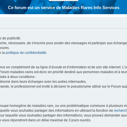
Ce forum est un service de Maladies Rares Info Services
 de publicité.
vanche, nécessaire, de s'inscrire pour poster des messages et participer aux échange
forums.
e la
politique de confidentialité
.
e en complément de sa ligne d’écoute et d’information et de son site internet. L'obj
 Forum maladies rares est donc en priorité destiné aux personnes malades et à leu
isée à deux conditions :
entionné dans leurs échanges avec les autres internautes,
mande, le professionnel est invité à déclarer le pseudonyme utilisé sur le Forum au
 groupe homogène de maladies rare, ou une problématique commune à plusieurs ma
aquelle vous souhaitez partager des informations en utilisant la fonction de
recherc
 pour laquelle vous souhaitez partager des informations, vous pouvez demander au
s vous répondront dans un délai maximal de 3 jours ouvrés.