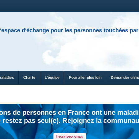
'espace d'échange pour les personnes touchées par
maladies
Charte
L'équipe
Pour aller plus loin
Demander un n
ions de personnes en France ont une maladi
 restez pas seul(e). Rejoignez la communau
Inscrivez-vous