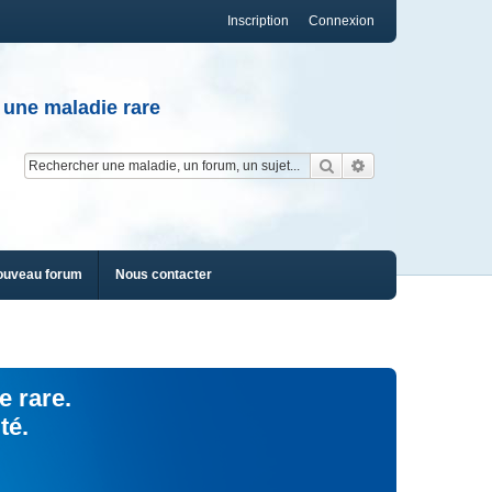
Inscription
Connexion
 une maladie rare
Rechercher
Recherche av
ouveau forum
Nous contacter
e rare.
té.