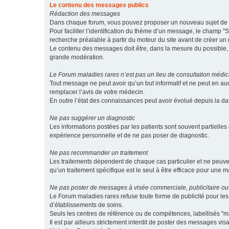
Le contenu des messages publics
Rédaction des messages
Dans chaque forum, vous pouvez proposer un nouveau sujet de di
Pour faciliter l’identification du thème d’un message, le champ "Su
recherche préalable à partir du moteur du site avant de créer un
Le contenu des messages doit être, dans la mesure du possible, br
grande modération.
Le Forum maladies rares n’est pas un lieu de consultation médic
Tout message ne peut avoir qu’un but informatif et ne peut en au
remplacer l’avis de votre médecin.
En outre l’état des connaissances peut avoir évolué depuis la d
Ne pas suggérer un diagnostic
Les informations postées par les patients sont souvent partielles 
expérience personnelle et de ne pas poser de diagnostic.
Ne pas recommander un traitement
Les traitements dépendent de chaque cas particulier et ne peuve
qu’un traitement spécifique est le seul à être efficace pour une m
Ne pas poster de messages à visée commerciale, publicitaire ou
Le Forum maladies rares refuse toute forme de publicité pour 
d’établissements de soins.
Seuls les centres de référence ou de compétences, labellisés "ma
Il est par ailleurs strictement interdit de poster des messages vi