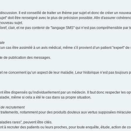
scussion. Il est conseillé de traiter un thème par sujet et donc de créer un nouv
jet" doit être renseigné avec le plus de précision possible. Afin d'assurer cohérence 
 nouveau sujet.
ef, clair, et ne pas contenir de "langage SMS" qui n’est pas compréhensible par tous
ale
cun cas être assimilé à un avis médical, même s’il provient d’un patient "expert" d
ate de publication des messages.
et ne concernent qu’un aspect de leur maladie. Leur historique n’est pas toujours pr
nt être dispensés qu’individuellement par un médecin. Il faut donc respecter les o
aladie, même si cela a été le cas dans sa propre situation.
 de recrutement
les traitements, notamment pour des produits douteux aux vertus supposées mira
ladies rares", peuvent être cités.
sant à recruter des patients ou leurs proches, pour toute enquête, étude, action de 