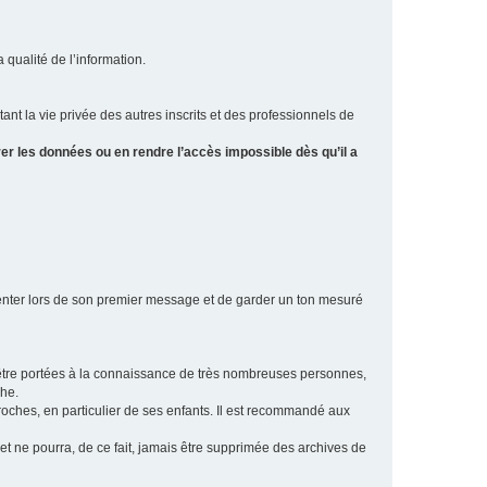
a qualité de l’information.
tant la vie privée des autres inscrits et des professionnels de
er les données ou en rendre l’accès impossible dès qu’il a
ésenter lors de son premier message et de garder un ton mesuré
t être portées à la connaissance de très nombreuses personnes,
che.
proches, en particulier de ses enfants. Il est recommandé aux
 et ne pourra, de ce fait, jamais être supprimée des archives de