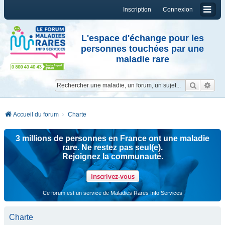
Inscription
Connexion
L'espace d'échange pour les
personnes touchées par une
maladie rare
Reche
Re
Accueil du forum
Charte
3 millions de personnes en France ont une maladie
rare. Ne restez pas seul(e).
Rejoignez la communauté.
Inscrivez-vous
Ce forum est un service de Maladies Rares Info Services
Charte