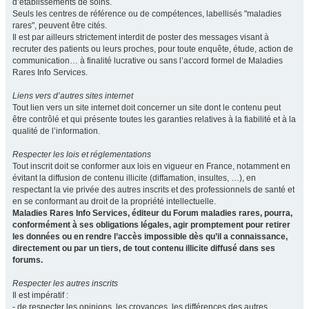
d’établissements de soins.
Seuls les centres de référence ou de compétences, labellisés "maladies
rares", peuvent être cités.
Il est par ailleurs strictement interdit de poster des messages visant à
recruter des patients ou leurs proches, pour toute enquête, étude, action de
communication… à finalité lucrative ou sans l’accord formel de Maladies
Rares Info Services.
Liens vers d’autres sites internet
Tout lien vers un site internet doit concerner un site dont le contenu peut
être contrôlé et qui présente toutes les garanties relatives à la fiabilité et à la
qualité de l’information.
Respecter les lois et réglementations
Tout inscrit doit se conformer aux lois en vigueur en France, notamment en
évitant la diffusion de contenu illicite (diffamation, insultes, …), en
respectant la vie privée des autres inscrits et des professionnels de santé et
en se conformant au droit de la propriété intellectuelle.
Maladies Rares Info Services, éditeur du Forum maladies rares, pourra,
conformément à ses obligations légales, agir promptement pour retirer
les données ou en rendre l’accès impossible dès qu’il a connaissance,
directement ou par un tiers, de tout contenu illicite diffusé dans ses
forums.
Respecter les autres inscrits
Il est impératif :
- de respecter les opinions, les croyances, les différences des autres