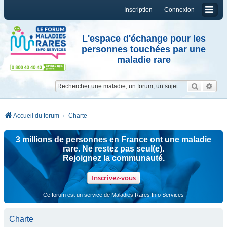
Inscription
Connexion
L'espace d'échange pour les
personnes touchées par une
maladie rare
Reche
Re
Accueil du forum
Charte
3 millions de personnes en France ont une maladie
rare. Ne restez pas seul(e).
Rejoignez la communauté.
Inscrivez-vous
Ce forum est un service de Maladies Rares Info Services
Charte