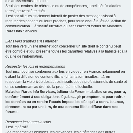
d’établissements de soins.
Seuls les centres de référence ou de compétences, labellisés "maladies
rares", peuvent être cités.
Il est par ailleurs strictement interdit de poster des messages visant à
recruter des patients ou leurs proches, pour toute enquête, étude, action de
communication… à finalité lucrative ou sans l’accord formel de Maladies
Rares Info Services.
Liens vers d’autres sites internet
Tout lien vers un site internet doit concerner un site dont le contenu peut
être contrôlé et qui présente toutes les garanties relatives à la fiabilité et à la
qualité de l’information.
Respecter les lois et réglementations
Tout inscrit doit se conformer aux lois en vigueur en France, notamment en
évitant la diffusion de contenu illicite (diffamation, insultes, …), en
respectant la vie privée des autres inscrits et des professionnels de santé et
en se conformant au droit de la propriété intellectuelle.
Maladies Rares Info Services, éditeur du Forum maladies rares, pourra,
conformément à ses obligations légales, agir promptement pour retirer
les données ou en rendre l’accès impossible dès qu’il a connaissance,
directement ou par un tiers, de tout contenu illicite diffusé dans ses
forums.
Respecter les autres inscrits
Il est impératif :
- de respecter les opinions, les croyances, les différences des autres