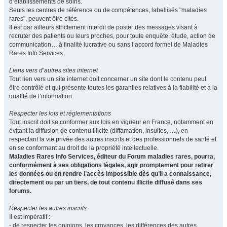
d’établissements de soins.
Seuls les centres de référence ou de compétences, labellisés "maladies
rares", peuvent être cités.
Il est par ailleurs strictement interdit de poster des messages visant à
recruter des patients ou leurs proches, pour toute enquête, étude, action de
communication… à finalité lucrative ou sans l’accord formel de Maladies
Rares Info Services.
Liens vers d’autres sites internet
Tout lien vers un site internet doit concerner un site dont le contenu peut
être contrôlé et qui présente toutes les garanties relatives à la fiabilité et à la
qualité de l’information.
Respecter les lois et réglementations
Tout inscrit doit se conformer aux lois en vigueur en France, notamment en
évitant la diffusion de contenu illicite (diffamation, insultes, …), en
respectant la vie privée des autres inscrits et des professionnels de santé et
en se conformant au droit de la propriété intellectuelle.
Maladies Rares Info Services, éditeur du Forum maladies rares, pourra,
conformément à ses obligations légales, agir promptement pour retirer
les données ou en rendre l’accès impossible dès qu’il a connaissance,
directement ou par un tiers, de tout contenu illicite diffusé dans ses
forums.
Respecter les autres inscrits
Il est impératif :
- de respecter les opinions, les croyances, les différences des autres