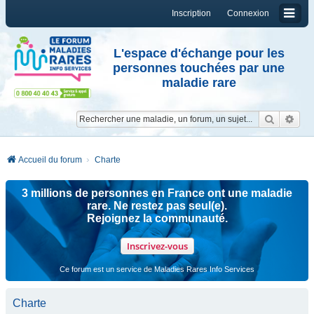
Inscription
Connexion
L'espace d'échange pour les
personnes touchées par une
maladie rare
Reche
Re
Accueil du forum
Charte
3 millions de personnes en France ont une maladie
rare. Ne restez pas seul(e).
Rejoignez la communauté.
Inscrivez-vous
Ce forum est un service de Maladies Rares Info Services
Charte