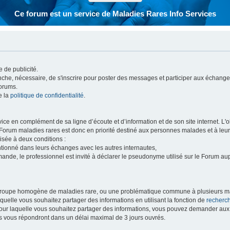
Ce forum est un service de Maladies Rares Info Services
 de publicité.
vanche, nécessaire, de s'inscrire pour poster des messages et participer aux échange
forums.
e la
politique de confidentialité
.
e en complément de sa ligne d’écoute et d’information et de son site internet. L'obj
 Forum maladies rares est donc en priorité destiné aux personnes malades et à leu
isée à deux conditions :
entionné dans leurs échanges avec les autres internautes,
mande, le professionnel est invité à déclarer le pseudonyme utilisé sur le Forum au
 groupe homogène de maladies rare, ou une problématique commune à plusieurs ma
aquelle vous souhaitez partager des informations en utilisant la fonction de
recherc
 pour laquelle vous souhaitez partager des informations, vous pouvez demander au
s vous répondront dans un délai maximal de 3 jours ouvrés.