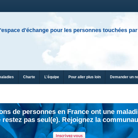
'espace d'échange pour les personnes touchées par
maladies
Charte
L'équipe
Pour aller plus loin
Demander un n
ions de personnes en France ont une maladi
 restez pas seul(e). Rejoignez la communau
Inscrivez-vous