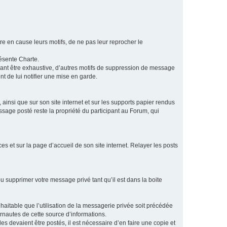
e en cause leurs motifs, de ne pas leur reprocher le
résente Charte.
vant être exhaustive, d’autres motifs de suppression de message
t de lui notifier une mise en garde.
ainsi que sur son site internet et sur les supports papier rendus
age posté reste la propriété du participant au Forum, qui
s et sur la page d’accueil de son site internet. Relayer les posts
u supprimer votre message privé tant qu’il est dans la boite
aitable que l’utilisation de la messagerie privée soit précédée
ernautes de cette source d’informations.
es devaient être postés, il est nécessaire d’en faire une copie et