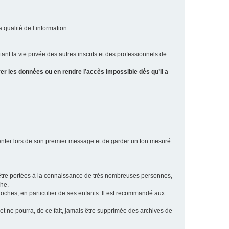
a qualité de l’information.
tant la vie privée des autres inscrits et des professionnels de
er les données ou en rendre l’accès impossible dès qu’il a
ésenter lors de son premier message et de garder un ton mesuré
t être portées à la connaissance de très nombreuses personnes,
che.
proches, en particulier de ses enfants. Il est recommandé aux
 et ne pourra, de ce fait, jamais être supprimée des archives de