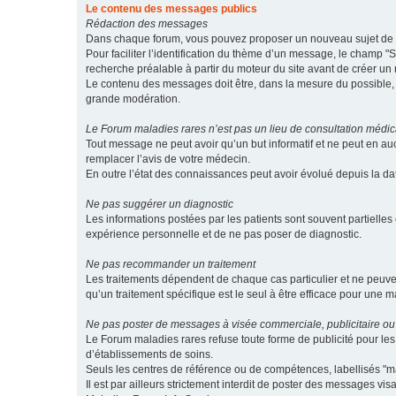
Le contenu des messages publics
Rédaction des messages
Dans chaque forum, vous pouvez proposer un nouveau sujet de di
Pour faciliter l’identification du thème d’un message, le champ "Su
recherche préalable à partir du moteur du site avant de créer un
Le contenu des messages doit être, dans la mesure du possible, br
grande modération.
Le Forum maladies rares n’est pas un lieu de consultation médic
Tout message ne peut avoir qu’un but informatif et ne peut en au
remplacer l’avis de votre médecin.
En outre l’état des connaissances peut avoir évolué depuis la d
Ne pas suggérer un diagnostic
Les informations postées par les patients sont souvent partielles 
expérience personnelle et de ne pas poser de diagnostic.
Ne pas recommander un traitement
Les traitements dépendent de chaque cas particulier et ne peuve
qu’un traitement spécifique est le seul à être efficace pour une m
Ne pas poster de messages à visée commerciale, publicitaire ou
Le Forum maladies rares refuse toute forme de publicité pour 
d’établissements de soins.
Seuls les centres de référence ou de compétences, labellisés "ma
Il est par ailleurs strictement interdit de poster des messages vi