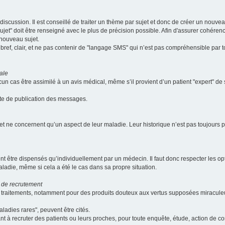
scussion. Il est conseillé de traiter un thème par sujet et donc de créer un nouv
jet" doit être renseigné avec le plus de précision possible. Afin d'assurer cohérence 
 nouveau sujet.
ef, clair, et ne pas contenir de "langage SMS" qui n’est pas compréhensible par tous
ale
cun cas être assimilé à un avis médical, même s’il provient d’un patient "expert" d
ate de publication des messages.
et ne concernent qu’un aspect de leur maladie. Leur historique n’est pas toujours pr
nt être dispensés qu’individuellement par un médecin. Il faut donc respecter les o
aladie, même si cela a été le cas dans sa propre situation.
 de recrutement
les traitements, notamment pour des produits douteux aux vertus supposées mira
ladies rares", peuvent être cités.
sant à recruter des patients ou leurs proches, pour toute enquête, étude, action de 