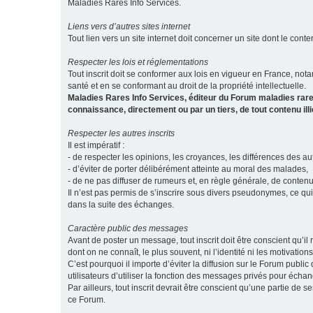
Maladies Rares Info Services.
Liens vers d’autres sites internet
Tout lien vers un site internet doit concerner un site dont le conten
Respecter les lois et réglementations
Tout inscrit doit se conformer aux lois en vigueur en France, notam
santé et en se conformant au droit de la propriété intellectuelle.
Maladies Rares Info Services, éditeur du Forum maladies rare
connaissance, directement ou par un tiers, de tout contenu ill
Respecter les autres inscrits
Il est impératif :
- de respecter les opinions, les croyances, les différences des aut
- d’éviter de porter délibérément atteinte au moral des malades,
- de ne pas diffuser de rumeurs et, en règle générale, de conten
Il n’est pas permis de s’inscrire sous divers pseudonymes, ce qu
dans la suite des échanges.
Caractère public des messages
Avant de poster un message, tout inscrit doit être conscient qu
dont on ne connaît, le plus souvent, ni l’identité ni les motivati
C’est pourquoi il importe d’éviter la diffusion sur le Forum publ
utilisateurs d’utiliser la fonction des messages privés pour éch
Par ailleurs, tout inscrit devrait être conscient qu’une partie de
ce Forum.