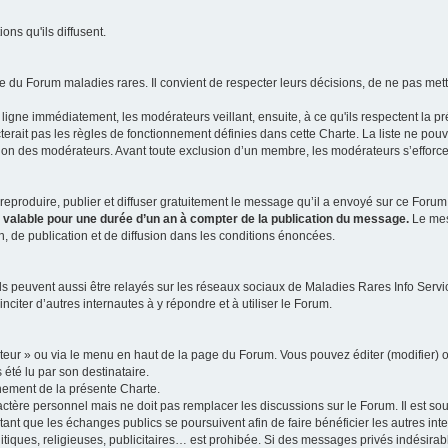
ns qu'ils diffusent.
 du Forum maladies rares. Il convient de respecter leurs décisions, de ne pas mettr
ligne immédiatement, les modérateurs veillant, ensuite, à ce qu'ils respectent la p
rait pas les règles de fonctionnement définies dans cette Charte. La liste ne pou
tion des modérateurs. Avant toute exclusion d’un membre, les modérateurs s’efforcen
eproduire, publier et diffuser gratuitement le message qu’il a envoyé sur ce Forum, 
t valable pour une durée d’un an à compter de la publication du message.
Le mess
n, de publication et de diffusion dans les conditions énoncées.
 peuvent aussi être relayés sur les réseaux sociaux de Maladies Rares Info Service
inciter d’autres internautes à y répondre et à utiliser le Forum.
ateur » ou via le menu en haut de la page du Forum. Vous pouvez éditer (modifier) o
 été lu par son destinataire.
nement de la présente Charte.
ère personnel mais ne doit pas remplacer les discussions sur le Forum. Il est souh
ant que les échanges publics se poursuivent afin de faire bénéficier les autres int
itiques, religieuses, publicitaires… est prohibée. Si des messages privés indésirabl