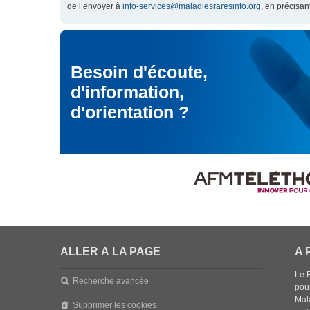
de l’envoyer à
info-services@maladiesraresinfo.org
, en précisan
Besoin d'écoute,
d'information,
d'orientation ?
ALLER À LA PAGE
A 
Le 
Recherche avancée
pou
Mala
Supprimer les cookies