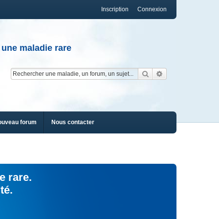
Inscription
Connexion
 une maladie rare
Rechercher
Recherche av
ouveau forum
Nous contacter
e rare.
té.