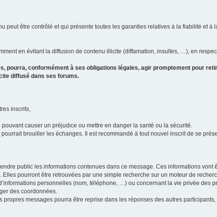
u peut être contrôlé et qui présente toutes les garanties relatives à la fiabilité et à l
ment en évitant la diffusion de contenu illicite (diffamation, insultes, …), en respec
s, pourra, conformément à ses obligations légales, agir promptement pour retir
icite diffusé dans ses forums.
res inscrits,
u pouvant causer un préjudice ou mettre en danger la santé ou la sécurité.
i pourrait brouiller les échanges. Il est recommandé à tout nouvel inscrit de se pr
’il rendre public les informations contenues dans ce message. Ces informations von
ons. Elles pourront être retrouvées par une simple recherche sur un moteur de recher
ic d’informations personnelles (nom, téléphone, …) ou concernant la vie privée des 
anger des coordonnées.
 ses propres messages pourra être reprise dans les réponses des autres participants,