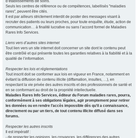
d’établissements de soins.
Seuls les centres de référence ou de compétences, labellisés "maladies
rares", peuvent être cités.
Il est par ailleurs strictement interdit de poster des messages visant à
recruter des patients ou leurs proches, pour toute enquête, étude, action de
communication… à finalité lucrative ou sans l’accord formel de Maladies
Rares Info Services.
Liens vers d’autres sites internet
Tout lien vers un site internet doit concerner un site dont le contenu peut
être contrôlé et qui présente toutes les garanties relatives à la fiabilité et à la
qualité de l’information.
Respecter les lois et réglementations
Tout inscrit doit se conformer aux lois en vigueur en France, notamment en
évitant la diffusion de contenu illicite (diffamation, insultes, …), en
respectant la vie privée des autres inscrits et des professionnels de santé et
en se conformant au droit de la propriété intellectuelle.
Maladies Rares Info Services, éditeur du Forum maladies rares, pourra,
conformément à ses obligations légales, agir promptement pour retirer
les données ou en rendre l’accès impossible dès qu’il a connaissance,
directement ou par un tiers, de tout contenu illicite diffusé dans ses
forums.
Respecter les autres inscrits
Il est impératif :
- de respecter les opinions, les croyances, les différences des autres