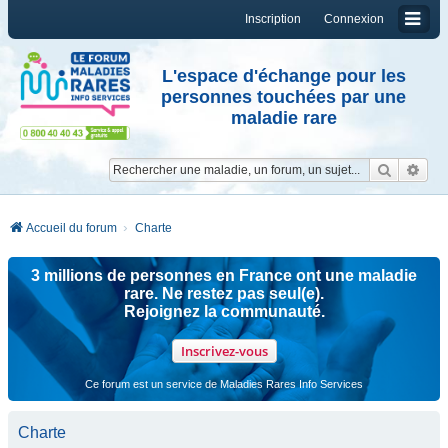
Inscription
Connexion
L'espace d'échange pour les
personnes touchées par une
maladie rare
Reche
Re
Accueil du forum
Charte
3 millions de personnes en France ont une maladie
rare. Ne restez pas seul(e).
Rejoignez la communauté.
Inscrivez-vous
Ce forum est un service de Maladies Rares Info Services
Charte