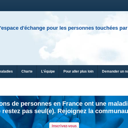
'espace d'échange pour les personnes touchées par
maladies
Charte
L'équipe
Pour aller plus loin
Demander un n
ions de personnes en France ont une maladi
 restez pas seul(e). Rejoignez la communau
Inscrivez-vous