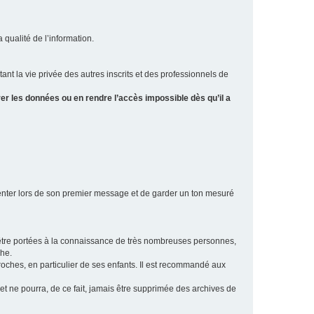
a qualité de l’information.
tant la vie privée des autres inscrits et des professionnels de
er les données ou en rendre l’accès impossible dès qu’il a
ésenter lors de son premier message et de garder un ton mesuré
t être portées à la connaissance de très nombreuses personnes,
che.
proches, en particulier de ses enfants. Il est recommandé aux
 et ne pourra, de ce fait, jamais être supprimée des archives de