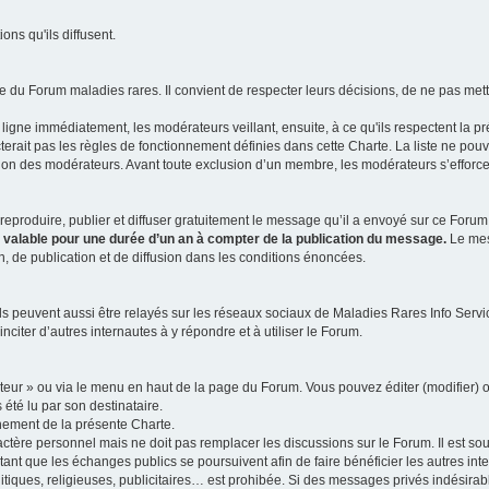
ns qu'ils diffusent.
 du Forum maladies rares. Il convient de respecter leurs décisions, de ne pas mettr
ligne immédiatement, les modérateurs veillant, ensuite, à ce qu'ils respectent la p
rait pas les règles de fonctionnement définies dans cette Charte. La liste ne pou
tion des modérateurs. Avant toute exclusion d’un membre, les modérateurs s’efforcen
eproduire, publier et diffuser gratuitement le message qu’il a envoyé sur ce Forum, 
t valable pour une durée d’un an à compter de la publication du message.
Le mess
n, de publication et de diffusion dans les conditions énoncées.
 peuvent aussi être relayés sur les réseaux sociaux de Maladies Rares Info Service
inciter d’autres internautes à y répondre et à utiliser le Forum.
ateur » ou via le menu en haut de la page du Forum. Vous pouvez éditer (modifier) o
 été lu par son destinataire.
nement de la présente Charte.
ère personnel mais ne doit pas remplacer les discussions sur le Forum. Il est souh
ant que les échanges publics se poursuivent afin de faire bénéficier les autres int
itiques, religieuses, publicitaires… est prohibée. Si des messages privés indésirabl