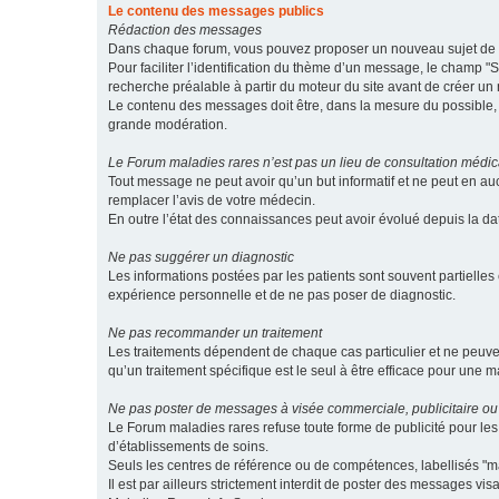
Le contenu des messages publics
Rédaction des messages
Dans chaque forum, vous pouvez proposer un nouveau sujet de di
Pour faciliter l’identification du thème d’un message, le champ "Su
recherche préalable à partir du moteur du site avant de créer un
Le contenu des messages doit être, dans la mesure du possible, br
grande modération.
Le Forum maladies rares n’est pas un lieu de consultation médic
Tout message ne peut avoir qu’un but informatif et ne peut en au
remplacer l’avis de votre médecin.
En outre l’état des connaissances peut avoir évolué depuis la d
Ne pas suggérer un diagnostic
Les informations postées par les patients sont souvent partielles 
expérience personnelle et de ne pas poser de diagnostic.
Ne pas recommander un traitement
Les traitements dépendent de chaque cas particulier et ne peuve
qu’un traitement spécifique est le seul à être efficace pour une m
Ne pas poster de messages à visée commerciale, publicitaire ou
Le Forum maladies rares refuse toute forme de publicité pour 
d’établissements de soins.
Seuls les centres de référence ou de compétences, labellisés "ma
Il est par ailleurs strictement interdit de poster des messages vi