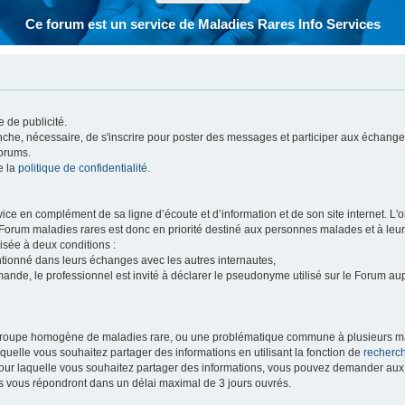
Ce forum est un service de Maladies Rares Info Services
 de publicité.
vanche, nécessaire, de s'inscrire pour poster des messages et participer aux échange
forums.
e la
politique de confidentialité
.
e en complément de sa ligne d’écoute et d’information et de son site internet. L'obj
 Forum maladies rares est donc en priorité destiné aux personnes malades et à leu
isée à deux conditions :
entionné dans leurs échanges avec les autres internautes,
mande, le professionnel est invité à déclarer le pseudonyme utilisé sur le Forum au
 groupe homogène de maladies rare, ou une problématique commune à plusieurs ma
aquelle vous souhaitez partager des informations en utilisant la fonction de
recherc
 pour laquelle vous souhaitez partager des informations, vous pouvez demander au
s vous répondront dans un délai maximal de 3 jours ouvrés.