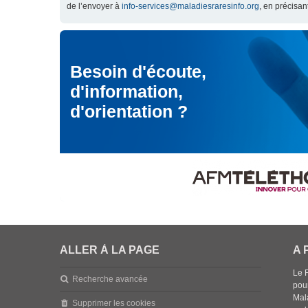
de l’envoyer à
info-services@maladiesraresinfo.org
, en précisan
Besoin d'écoute,
d'information,
d'orientation ?
ALLER À LA PAGE
A 
Le 
Recherche avancée
pou
Mala
Supprimer les cookies