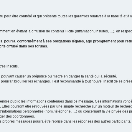
u peut être contrôlé et qui présente toutes les garanties relatives à la fiabilité et à l
ment en évitant la diffusion de contenu illicite (diffamation, insultes, …), en respec
s, pourra, conformément à ses obligations légales, agir promptement pour retir
icite diffusé dans ses forums.
res inscrits,
u pouvant causer un préjudice ou mettre en danger la santé ou la sécurité.
i pourrait brouiller les échanges. Il est recommandé à tout nouvel inscrit de se pr
’il rendre public les informations contenues dans ce message. Ces informations von
ons. Elles pourront être retrouvées par une simple recherche sur un moteur de recher
ic d’informations personnelles (nom, téléphone, …) ou concernant la vie privée des 
anger des coordonnées.
 ses propres messages pourra être reprise dans les réponses des autres participants,