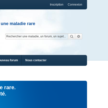
Inscription
Connexion
 une maladie rare
Rechercher
Recherche av
ouveau forum
Nous contacter
e rare.
té.