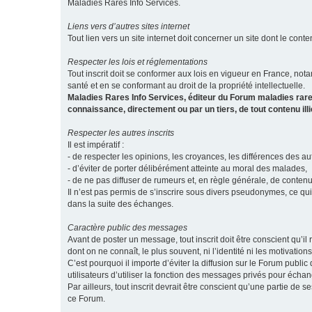
Maladies Rares Info Services.
Liens vers d’autres sites internet
Tout lien vers un site internet doit concerner un site dont le conten
Respecter les lois et réglementations
Tout inscrit doit se conformer aux lois en vigueur en France, notam
santé et en se conformant au droit de la propriété intellectuelle.
Maladies Rares Info Services, éditeur du Forum maladies rare
connaissance, directement ou par un tiers, de tout contenu ill
Respecter les autres inscrits
Il est impératif :
- de respecter les opinions, les croyances, les différences des aut
- d’éviter de porter délibérément atteinte au moral des malades,
- de ne pas diffuser de rumeurs et, en règle générale, de conten
Il n’est pas permis de s’inscrire sous divers pseudonymes, ce qu
dans la suite des échanges.
Caractère public des messages
Avant de poster un message, tout inscrit doit être conscient qu
dont on ne connaît, le plus souvent, ni l’identité ni les motivati
C’est pourquoi il importe d’éviter la diffusion sur le Forum publ
utilisateurs d’utiliser la fonction des messages privés pour éch
Par ailleurs, tout inscrit devrait être conscient qu’une partie de
ce Forum.