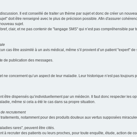
scussion. Il est conseillé de traiter un thème par sujet et donc de créer un nouv
jet" doit être renseigné avec le plus de précision possible. Afin d'assurer cohérence 
 nouveau sujet.
ef, clair, et ne pas contenir de "langage SMS" qui n’est pas compréhensible par tous
ale
cun cas être assimilé à un avis médical, même s’il provient d’un patient "expert" d
ate de publication des messages.
et ne concernent qu’un aspect de leur maladie. Leur historique n’est pas toujours pr
nt être dispensés qu’individuellement par un médecin. Il faut donc respecter les o
aladie, même si cela a été le cas dans sa propre situation.
 de recrutement
les traitements, notamment pour des produits douteux aux vertus supposées mira
ladies rares", peuvent être cités.
sant à recruter des patients ou leurs proches, pour toute enquête, étude, action de 