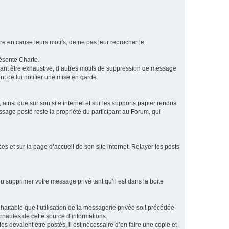
e en cause leurs motifs, de ne pas leur reprocher le
résente Charte.
vant être exhaustive, d’autres motifs de suppression de message
t de lui notifier une mise en garde.
ainsi que sur son site internet et sur les supports papier rendus
age posté reste la propriété du participant au Forum, qui
s et sur la page d’accueil de son site internet. Relayer les posts
u supprimer votre message privé tant qu’il est dans la boite
aitable que l’utilisation de la messagerie privée soit précédée
ernautes de cette source d’informations.
es devaient être postés, il est nécessaire d’en faire une copie et