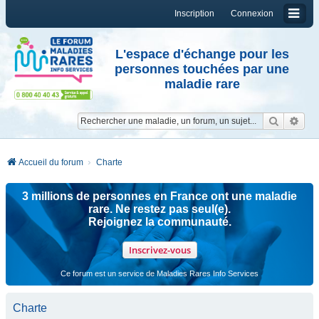
Inscription
Connexion
L'espace d'échange pour les
personnes touchées par une
maladie rare
Reche
Re
Accueil du forum
Charte
3 millions de personnes en France ont une maladie
rare. Ne restez pas seul(e).
Rejoignez la communauté.
Inscrivez-vous
Ce forum est un service de Maladies Rares Info Services
Charte