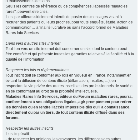
d’établissements de soins.
Seuls les centres de référence ou de compétences, labellisés "maladies
rares", peuvent être cités.
Il est par ailleurs strictement interdit de poster des messages visant à
recruter des patients ou leurs proches, pour toute enquête, étude, action de
communication… à finalité lucrative ou sans l’accord formel de Maladies
Rares Info Services.
Liens vers d’autres sites internet
Tout lien vers un site internet doit concerner un site dont le contenu peut
être contrôlé et qui présente toutes les garanties relatives à la fiabilité et à la
qualité de l’information.
Respecter les lois et réglementations
Tout inscrit doit se conformer aux lois en vigueur en France, notamment en
évitant la diffusion de contenu illicite (diffamation, insultes, …), en
respectant la vie privée des autres inscrits et des professionnels de santé et
en se conformant au droit de la propriété intellectuelle.
Maladies Rares Info Services, éditeur du Forum maladies rares, pourra,
conformément à ses obligations légales, agir promptement pour retirer
les données ou en rendre l’accès impossible dès qu’il a connaissance,
directement ou par un tiers, de tout contenu illicite diffusé dans ses
forums.
Respecter les autres inscrits
Il est impératif :
- de respecter les opinions, les croyances, les différences des autres