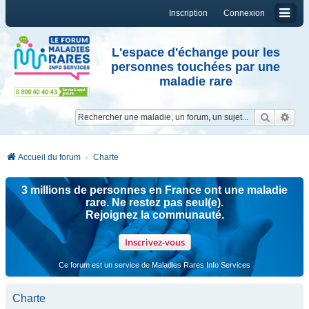
Inscription
Connexion
L'espace d'échange pour les
personnes touchées par une
maladie rare
Reche
Re
Accueil du forum
Charte
3 millions de personnes en France ont une maladie
rare. Ne restez pas seul(e).
Rejoignez la communauté.
Inscrivez-vous
Ce forum est un service de Maladies Rares Info Services
Charte