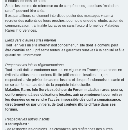
d’établissements de soins.
Seuls les centres de référence ou de compétences, labellisés "maladies
rares", peuvent être cités.
Il est par ailleurs strictement interdit de poster des messages visant à
recruter des patients ou leurs proches, pour toute enquête, étude, action de
communication… à finalité lucrative ou sans l’accord formel de Maladies
Rares Info Services.
Liens vers d’autres sites internet
Tout lien vers un site internet doit concerner un site dont le contenu peut
être contrôlé et qui présente toutes les garanties relatives à la fiabilité et à la
qualité de l’information.
Respecter les lois et réglementations
Tout inscrit doit se conformer aux lois en vigueur en France, notamment en
évitant la diffusion de contenu illicite (diffamation, insultes, …), en
respectant la vie privée des autres inscrits et des professionnels de santé et
en se conformant au droit de la propriété intellectuelle.
Maladies Rares Info Services, éditeur du Forum maladies rares, pourra,
conformément à ses obligations légales, agir promptement pour retirer
les données ou en rendre l’accès impossible dès qu’il a connaissance,
directement ou par un tiers, de tout contenu illicite diffusé dans ses
forums.
Respecter les autres inscrits
Il est impératif :
- de respecter les opinions, les croyances, les différences des autres