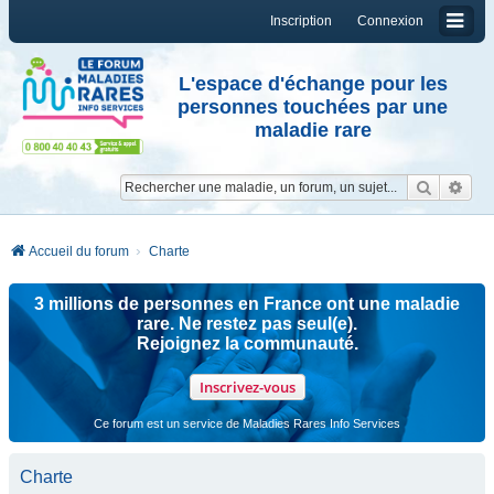
Inscription
Connexion
L'espace d'échange pour les
personnes touchées par une
maladie rare
Reche
Re
Accueil du forum
Charte
3 millions de personnes en France ont une maladie
rare. Ne restez pas seul(e).
Rejoignez la communauté.
Inscrivez-vous
Ce forum est un service de Maladies Rares Info Services
Charte