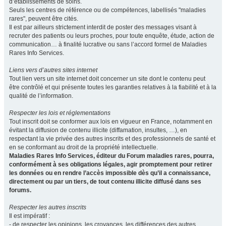
d’établissements de soins.
Seuls les centres de référence ou de compétences, labellisés "maladies
rares", peuvent être cités.
Il est par ailleurs strictement interdit de poster des messages visant à
recruter des patients ou leurs proches, pour toute enquête, étude, action de
communication… à finalité lucrative ou sans l’accord formel de Maladies
Rares Info Services.
Liens vers d’autres sites internet
Tout lien vers un site internet doit concerner un site dont le contenu peut
être contrôlé et qui présente toutes les garanties relatives à la fiabilité et à la
qualité de l’information.
Respecter les lois et réglementations
Tout inscrit doit se conformer aux lois en vigueur en France, notamment en
évitant la diffusion de contenu illicite (diffamation, insultes, …), en
respectant la vie privée des autres inscrits et des professionnels de santé et
en se conformant au droit de la propriété intellectuelle.
Maladies Rares Info Services, éditeur du Forum maladies rares, pourra,
conformément à ses obligations légales, agir promptement pour retirer
les données ou en rendre l’accès impossible dès qu’il a connaissance,
directement ou par un tiers, de tout contenu illicite diffusé dans ses
forums.
Respecter les autres inscrits
Il est impératif :
- de respecter les opinions, les croyances, les différences des autres