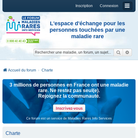
Inscription
Connexion
L'espace d'échange pour les
personnes touchées par une
maladie rare
Reche
Re
Accueil du forum
Charte
3 millions de personnes en France ont une maladie
rare. Ne restez pas seul(e).
Rejoignez la communauté.
Inscrivez-vous
Ce forum est un service de Maladies Rares Info Services
Charte