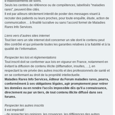
d’établissements de soins.
Seuls les centres de référence ou de compétences, labellisés "maladies
rares", peuvent être cités.
Il est par ailleurs strictement interdit de poster des messages visant à
recruter des patients ou leurs proches, pour toute enquête, étude, action de
communication… à finalité lucrative ou sans l’accord formel de Maladies
Rares Info Services.
Liens vers d’autres sites internet
Tout lien vers un site internet doit concerner un site dont le contenu peut
être contrôlé et qui présente toutes les garanties relatives à la fiabilité et à la
qualité de l’information.
Respecter les lois et réglementations
Tout inscrit doit se conformer aux lois en vigueur en France, notamment en
évitant la diffusion de contenu illicite (diffamation, insultes, …), en
respectant la vie privée des autres inscrits et des professionnels de santé et
en se conformant au droit de la propriété intellectuelle.
Maladies Rares Info Services, éditeur du Forum maladies rares, pourra,
conformément à ses obligations légales, agir promptement pour retirer
les données ou en rendre l’accès impossible dès qu’il a connaissance,
directement ou par un tiers, de tout contenu illicite diffusé dans ses
forums.
Respecter les autres inscrits
Il est impératif :
- de respecter les opinions, les croyances, les différences des autres