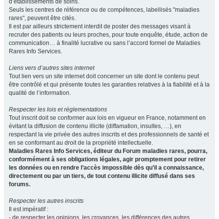
d’établissements de soins.
Seuls les centres de référence ou de compétences, labellisés "maladies
rares", peuvent être cités.
Il est par ailleurs strictement interdit de poster des messages visant à
recruter des patients ou leurs proches, pour toute enquête, étude, action de
communication… à finalité lucrative ou sans l’accord formel de Maladies
Rares Info Services.
Liens vers d’autres sites internet
Tout lien vers un site internet doit concerner un site dont le contenu peut
être contrôlé et qui présente toutes les garanties relatives à la fiabilité et à la
qualité de l’information.
Respecter les lois et réglementations
Tout inscrit doit se conformer aux lois en vigueur en France, notamment en
évitant la diffusion de contenu illicite (diffamation, insultes, …), en
respectant la vie privée des autres inscrits et des professionnels de santé et
en se conformant au droit de la propriété intellectuelle.
Maladies Rares Info Services, éditeur du Forum maladies rares, pourra,
conformément à ses obligations légales, agir promptement pour retirer
les données ou en rendre l’accès impossible dès qu’il a connaissance,
directement ou par un tiers, de tout contenu illicite diffusé dans ses
forums.
Respecter les autres inscrits
Il est impératif :
- de respecter les opinions, les croyances, les différences des autres