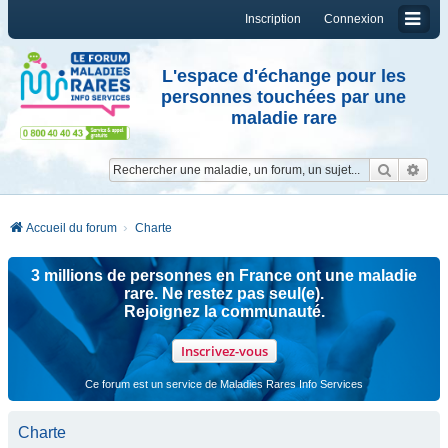
Inscription
Connexion
L'espace d'échange pour les
personnes touchées par une
maladie rare
Reche
Re
Accueil du forum
Charte
3 millions de personnes en France ont une maladie
rare. Ne restez pas seul(e).
Rejoignez la communauté.
Inscrivez-vous
Ce forum est un service de Maladies Rares Info Services
Charte