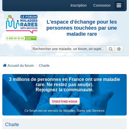
Inscription
Connexion
L'espace d'échange pour les
personnes touchées par une
maladie rare
Reche
Re
Accueil du forum
Charte
3 millions de personnes en France ont une maladie
rare. Ne restez pas seul(e).
Rejoignez la communauté.
Inscrivez-vous
Ce forum est un service de Maladies Rares Info Services
Charte