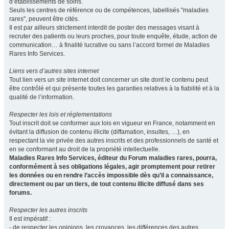
d’établissements de soins.
Seuls les centres de référence ou de compétences, labellisés "maladies
rares", peuvent être cités.
Il est par ailleurs strictement interdit de poster des messages visant à
recruter des patients ou leurs proches, pour toute enquête, étude, action de
communication… à finalité lucrative ou sans l’accord formel de Maladies
Rares Info Services.
Liens vers d’autres sites internet
Tout lien vers un site internet doit concerner un site dont le contenu peut
être contrôlé et qui présente toutes les garanties relatives à la fiabilité et à la
qualité de l’information.
Respecter les lois et réglementations
Tout inscrit doit se conformer aux lois en vigueur en France, notamment en
évitant la diffusion de contenu illicite (diffamation, insultes, …), en
respectant la vie privée des autres inscrits et des professionnels de santé et
en se conformant au droit de la propriété intellectuelle.
Maladies Rares Info Services, éditeur du Forum maladies rares, pourra,
conformément à ses obligations légales, agir promptement pour retirer
les données ou en rendre l’accès impossible dès qu’il a connaissance,
directement ou par un tiers, de tout contenu illicite diffusé dans ses
forums.
Respecter les autres inscrits
Il est impératif :
- de respecter les opinions, les croyances, les différences des autres