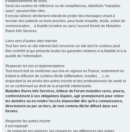
d’établissements de soins.
Seuls les centres de référence ou de compétences, labellisés "maladies
rares", peuvent être cités.
Il est par ailleurs strictement interdit de poster des messages visant à
recruter des patients ou leurs proches, pour toute enquête, étude, action de
communication… à finalité lucrative ou sans l’accord formel de Maladies
Rares Info Services.
Liens vers d’autres sites internet
Tout lien vers un site internet doit concerner un site dont le contenu peut
être contrôlé et qui présente toutes les garanties relatives à la fiabilité et à la
qualité de l’information.
Respecter les lois et réglementations
Tout inscrit doit se conformer aux lois en vigueur en France, notamment en
évitant la diffusion de contenu illicite (diffamation, insultes, …), en
respectant la vie privée des autres inscrits et des professionnels de santé et
en se conformant au droit de la propriété intellectuelle.
Maladies Rares Info Services, éditeur du Forum maladies rares, pourra,
conformément à ses obligations légales, agir promptement pour retirer
les données ou en rendre l’accès impossible dès qu’il a connaissance,
directement ou par un tiers, de tout contenu illicite diffusé dans ses
forums.
Respecter les autres inscrits
Il est impératif :
- de respecter les opinions, les croyances, les différences des autres