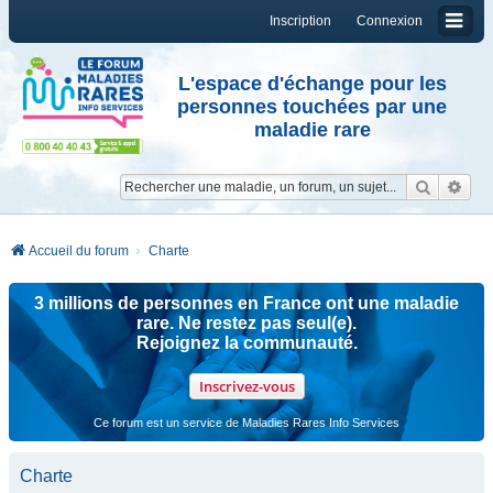
Inscription
Connexion
L'espace d'échange pour les
personnes touchées par une
maladie rare
Reche
Re
Accueil du forum
Charte
3 millions de personnes en France ont une maladie
rare. Ne restez pas seul(e).
Rejoignez la communauté.
Inscrivez-vous
Ce forum est un service de Maladies Rares Info Services
Charte