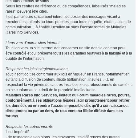
d’établissements de soins.
Seuls les centres de référence ou de compétences, labellisés "maladies
rares", peuvent être cités.
Il est par ailleurs strictement interdit de poster des messages visant à
recruter des patients ou leurs proches, pour toute enquête, étude, action de
communication… à finalité lucrative ou sans l’accord formel de Maladies
Rares Info Services.
Liens vers d’autres sites internet
Tout lien vers un site internet doit concerner un site dont le contenu peut
être contrôlé et qui présente toutes les garanties relatives à la fiabilité et à la
qualité de l’information.
Respecter les lois et réglementations
Tout inscrit doit se conformer aux lois en vigueur en France, notamment en
évitant la diffusion de contenu illicite (diffamation, insultes, …), en
respectant la vie privée des autres inscrits et des professionnels de santé et
en se conformant au droit de la propriété intellectuelle.
Maladies Rares Info Services, éditeur du Forum maladies rares, pourra,
conformément à ses obligations légales, agir promptement pour retirer
les données ou en rendre l’accès impossible dès qu’il a connaissance,
directement ou par un tiers, de tout contenu illicite diffusé dans ses
forums.
Respecter les autres inscrits
Il est impératif :
- de respecter les opinions, les croyances, les différences des autres