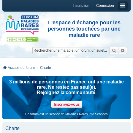
Inscription
Connexion
L'espace d'échange pour les
personnes touchées par une
maladie rare
Reche
Re
Accueil du forum
Charte
3 millions de personnes en France ont une maladie
rare. Ne restez pas seul(e).
Rejoignez la communauté.
Inscrivez-vous
Ce forum est un service de Maladies Rares Info Services
Charte