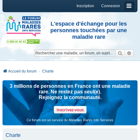
Inscription
Connexion
L'espace d'échange pour les
personnes touchées par une
maladie rare
Reche
Re
Accueil du forum
Charte
3 millions de personnes en France ont une maladie
rare. Ne restez pas seul(e).
Rejoignez la communauté.
Inscrivez-vous
Ce forum est un service de Maladies Rares Info Services
Charte