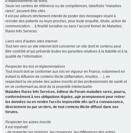
d’établissements de soins.
Seuls les centres de référence ou de compétences, labellisés "maladies
rares", peuvent être cités.
Il est par ailleurs strictement interdit de poster des messages visant à
recruter des patients ou leurs proches, pour toute enquête, étude, action de
communication… à finalité lucrative ou sans l’accord formel de Maladies
Rares Info Services.
Liens vers d’autres sites internet
Tout lien vers un site internet doit concerner un site dont le contenu peut
être contrôlé et qui présente toutes les garanties relatives à la fiabilité et à la
qualité de l’information.
Respecter les lois et réglementations
Tout inscrit doit se conformer aux lois en vigueur en France, notamment en
évitant la diffusion de contenu illicite (diffamation, insultes, …), en
respectant la vie privée des autres inscrits et des professionnels de santé et
en se conformant au droit de la propriété intellectuelle.
Maladies Rares Info Services, éditeur du Forum maladies rares, pourra,
conformément à ses obligations légales, agir promptement pour retirer
les données ou en rendre l’accès impossible dès qu’il a connaissance,
directement ou par un tiers, de tout contenu illicite diffusé dans ses
forums.
Respecter les autres inscrits
Il est impératif :
- de respecter les opinions, les croyances, les différences des autres