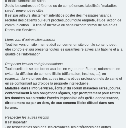
d’établissements de soins.
Seuls les centres de référence ou de compétences, labellisés "maladies
rares", peuvent être cités.
Il est par ailleurs strictement interdit de poster des messages visant à
recruter des patients ou leurs proches, pour toute enquête, étude, action de
communication… à finalité lucrative ou sans l’accord formel de Maladies
Rares Info Services.
Liens vers d’autres sites internet
Tout lien vers un site internet doit concerner un site dont le contenu peut
être contrôlé et qui présente toutes les garanties relatives à la fiabilité et à la
qualité de l’information.
Respecter les lois et réglementations
Tout inscrit doit se conformer aux lois en vigueur en France, notamment en
évitant la diffusion de contenu illicite (diffamation, insultes, …), en
respectant la vie privée des autres inscrits et des professionnels de santé et
en se conformant au droit de la propriété intellectuelle.
Maladies Rares Info Services, éditeur du Forum maladies rares, pourra,
conformément à ses obligations légales, agir promptement pour retirer
les données ou en rendre l’accès impossible dès qu’il a connaissance,
directement ou par un tiers, de tout contenu illicite diffusé dans ses
forums.
Respecter les autres inscrits
Il est impératif :
- de respecter les opinions, les croyances, les différences des autres