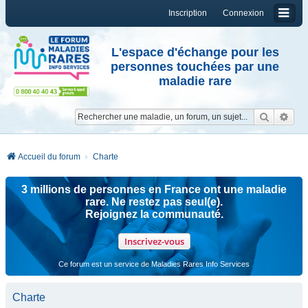
Inscription
Connexion
L'espace d'échange pour les
personnes touchées par une
maladie rare
Reche
Re
Accueil du forum
Charte
3 millions de personnes en France ont une maladie
rare. Ne restez pas seul(e).
Rejoignez la communauté.
Inscrivez-vous
Ce forum est un service de Maladies Rares Info Services
Charte