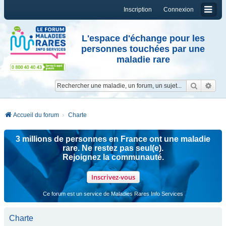
Inscription
Connexion
L'espace d'échange pour les
personnes touchées par une
maladie rare
Reche
Re
Accueil du forum
Charte
3 millions de personnes en France ont une maladie
rare. Ne restez pas seul(e).
Rejoignez la communauté.
Inscrivez-vous
Ce forum est un service de Maladies Rares Info Services
Charte