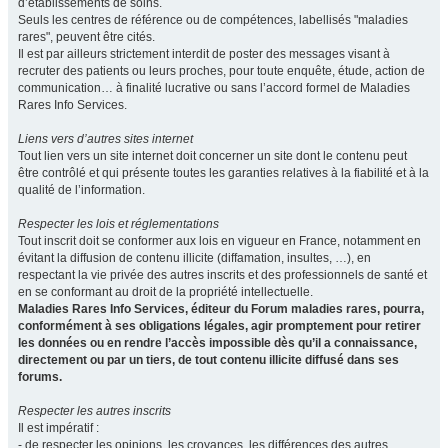
d’établissements de soins.
Seuls les centres de référence ou de compétences, labellisés "maladies
rares", peuvent être cités.
Il est par ailleurs strictement interdit de poster des messages visant à
recruter des patients ou leurs proches, pour toute enquête, étude, action de
communication… à finalité lucrative ou sans l’accord formel de Maladies
Rares Info Services.
Liens vers d’autres sites internet
Tout lien vers un site internet doit concerner un site dont le contenu peut
être contrôlé et qui présente toutes les garanties relatives à la fiabilité et à la
qualité de l’information.
Respecter les lois et réglementations
Tout inscrit doit se conformer aux lois en vigueur en France, notamment en
évitant la diffusion de contenu illicite (diffamation, insultes, …), en
respectant la vie privée des autres inscrits et des professionnels de santé et
en se conformant au droit de la propriété intellectuelle.
Maladies Rares Info Services, éditeur du Forum maladies rares, pourra,
conformément à ses obligations légales, agir promptement pour retirer
les données ou en rendre l’accès impossible dès qu’il a connaissance,
directement ou par un tiers, de tout contenu illicite diffusé dans ses
forums.
Respecter les autres inscrits
Il est impératif :
- de respecter les opinions, les croyances, les différences des autres