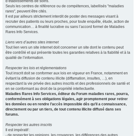
d’établissements de soins.
Seuls les centres de référence ou de compétences, labellisés "maladies
rares", peuvent être cités.
Il est par ailleurs strictement interdit de poster des messages visant à
recruter des patients ou leurs proches, pour toute enquête, étude, action de
communication… à finalité lucrative ou sans l’accord formel de Maladies
Rares Info Services.
Liens vers d’autres sites internet
Tout lien vers un site internet doit concerner un site dont le contenu peut
être contrôlé et qui présente toutes les garanties relatives à la fiabilité et à la
qualité de l’information.
Respecter les lois et réglementations
Tout inscrit doit se conformer aux lois en vigueur en France, notamment en
évitant la diffusion de contenu illicite (diffamation, insultes, …), en
respectant la vie privée des autres inscrits et des professionnels de santé et
en se conformant au droit de la propriété intellectuelle.
Maladies Rares Info Services, éditeur du Forum maladies rares, pourra,
conformément à ses obligations légales, agir promptement pour retirer
les données ou en rendre l’accès impossible dès qu’il a connaissance,
directement ou par un tiers, de tout contenu illicite diffusé dans ses
forums.
Respecter les autres inscrits
Il est impératif :
- de respecter les opinions, les croyances, les différences des autres