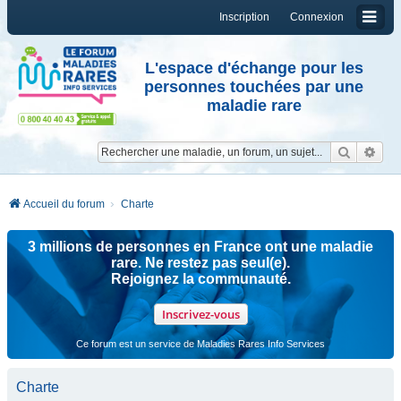
Inscription
Connexion
L'espace d'échange pour les
personnes touchées par une
maladie rare
Reche
Re
Accueil du forum
Charte
3 millions de personnes en France ont une maladie
rare. Ne restez pas seul(e).
Rejoignez la communauté.
Inscrivez-vous
Ce forum est un service de Maladies Rares Info Services
Charte